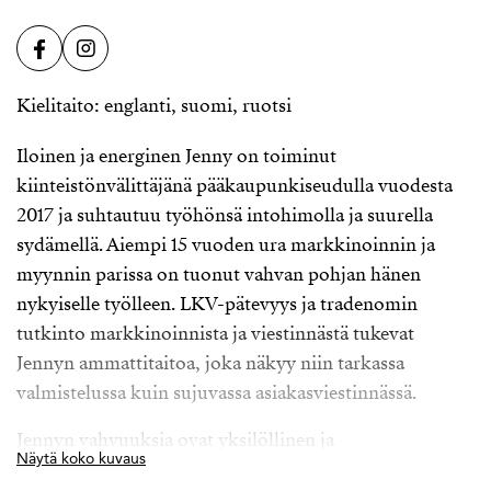
Kielitaito: englanti, suomi, ruotsi
Iloinen ja energinen Jenny on toiminut
kiinteistönvälittäjänä pääkaupunkiseudulla vuodesta
2017 ja suhtautuu työhönsä intohimolla ja suurella
sydämellä. Aiempi 15 vuoden ura markkinoinnin ja
myynnin parissa on tuonut vahvan pohjan hänen
nykyiselle työlleen. LKV-pätevyys ja tradenomin
tutkinto markkinoinnista ja viestinnästä tukevat
Jennyn ammattitaitoa, joka näkyy niin tarkassa
valmistelussa kuin sujuvassa asiakasviestinnässä.
Jennyn vahvuuksia ovat yksilöllinen ja
Näytä koko kuvaus
asiakaslähtöinen ote sekä erinomainen yhteydenpito