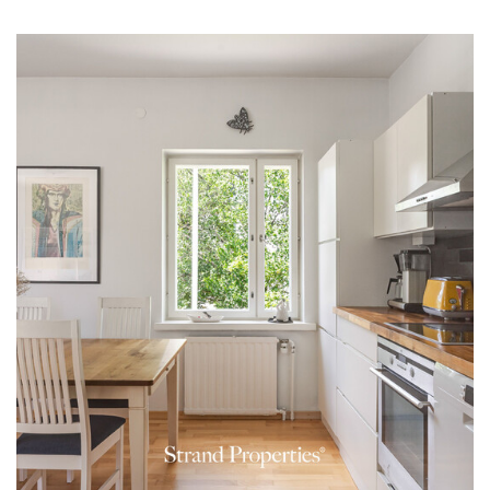
koko myyntiprosessin ajan - tämä näkyy myös
asiakastyytyväisyydessä. Suuri osa hänen asiakkaistaan
tuleekin suositusten kautta, mikä on paras
mahdollinen osoitus hyvin tehdystä työstä ja
luottamuksesta.
Espoon Haukilahdessa perheineen asuva kolmen pojan
äiti on tottunut pitämään langat käsissään tilanteessa
kuin tilanteessa. Vapaa-ajalla Jenny rentoutuu
ulkoillen, ystävien seurassa tai elokuvissa – mutta
ehdottomasti parasta on päästä kaksi kertaa viikossa
balettitunnille.