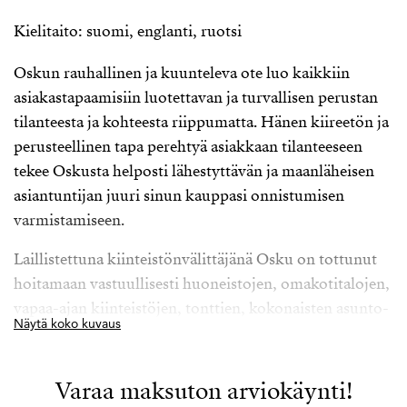
Kielitaito: suomi, englanti, ruotsi
Oskun rauhallinen ja kuunteleva ote luo kaikkiin
asiakastapaamisiin luotettavan ja turvallisen perustan
tilanteesta ja kohteesta riippumatta. Hänen kiireetön ja
perusteellinen tapa perehtyä asiakkaan tilanteeseen
tekee Oskusta helposti lähestyttävän ja maanläheisen
asiantuntijan juuri sinun kauppasi onnistumisen
varmistamiseen.
Laillistettuna kiinteistönvälittäjänä Osku on tottunut
hoitamaan vastuullisesti huoneistojen, omakotitalojen,
vapaa-ajan kiinteistöjen, tonttien, kokonaisten asunto-
Näytä koko kuvaus
osakeyhtiöiden sekä uudiskohteiden vaativia kauppoja
yksityishenkilöiden, yritysten sekä kuolinpesien osalta
omaisuuden arvosta riippumatta.
Varaa maksuton arviokäynti!