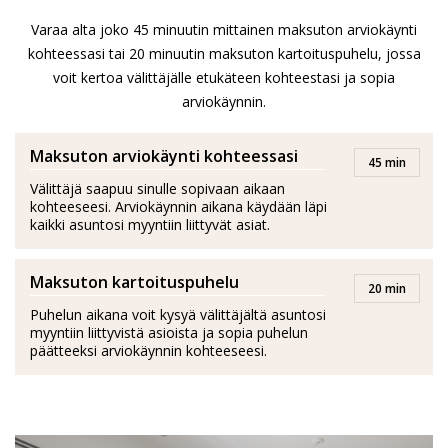
Asiakkaat kuvaavat häntä erittäin sitoutuneeksi
Varaa alta joko 45 minuutin mittainen maksuton arviokäynti
huippuammattilaiseksi, jota voi varauksetta suositella.
kohteessasi tai 20 minuutin maksuton kartoituspuhelu, jossa
Oskun laaja ja monipuolinen aikaisempi tausta
voit kertoa välittäjälle etukäteen kohteestasi ja sopia
liiketoiminnan kehittämisestä, analysoinnista sekä
arviokäynnin.
johtamisesta yhdistettynä laajaan osaamiseen
kiinteistönvälityksestä ovat muokanneet hänestä
Maksuton arviokäynti kohteessasi
45 min
rautaisen asiantuntijan, jonka erittäin vahvan
Välittäjä saapuu sinulle sopivaan aikaan
osaamisen saat täysimääräisesti käyttöösi.
kohteeseesi. Arviokäynnin aikana käydään läpi
kaikki asuntosi myyntiin liittyvät asiat.
Maksuton kartoituspuhelu
20 min
Puhelun aikana voit kysyä välittäjältä asuntosi
myyntiin liittyvistä asioista ja sopia puhelun
päätteeksi arviokäynnin kohteeseesi.