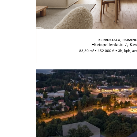
KERROSTALO, PARAIN
Hietapellonkatu 7, Kes
83,50 m² • 452 000 € • 3h, kph, avok