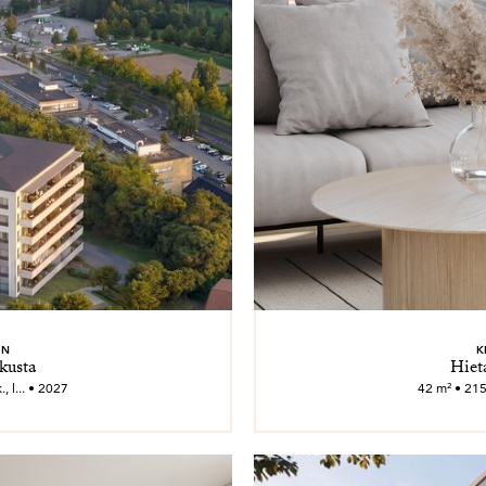
EN
K
kusta
Hiet
, l... • 2027
42 m² • 215 