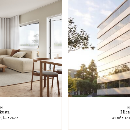
EN
K
kusta
Hiet
, l... • 2027
31 m² • 161 