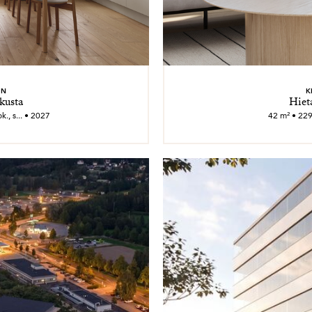
EN
K
kusta
Hiet
., s... • 2027
42 m² • 229 