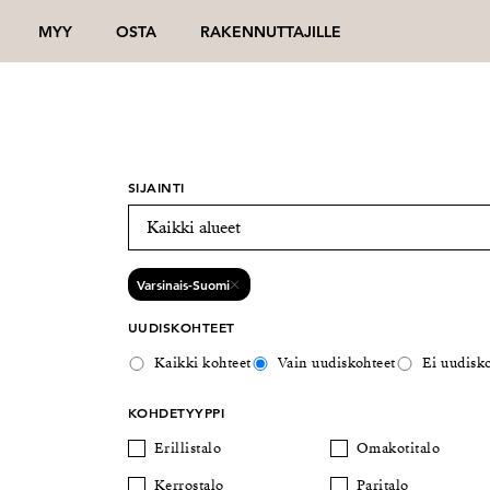
MYY
OSTA
RAKENNUTTAJILLE
SIJAINTI
Varsinais-Suomi
UUDISKOHTEET
Kaikki kohteet
Vain uudiskohteet
Ei uudisko
KOHDETYYPPI
Erillistalo
Omakotitalo
Kerrostalo
Paritalo