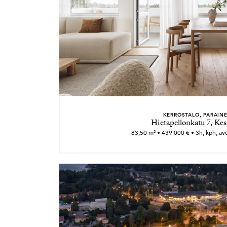
KERROSTALO, PARAIN
Hietapellonkatu 7, Kes
83,50 m² • 439 000 € • 3h, kph, avok