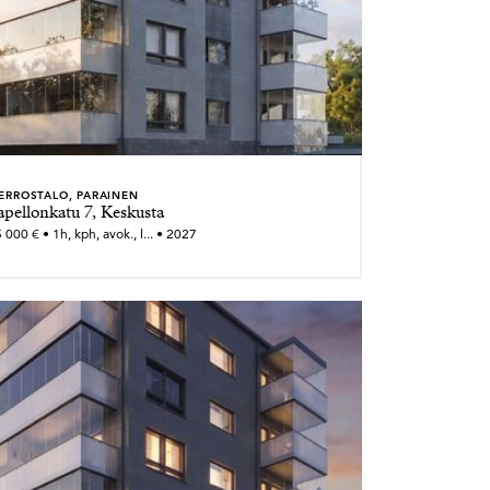
ERROSTALO, PARAINEN
apellonkatu 7, Keskusta
000 € • 1h, kph, avok., l... • 2027