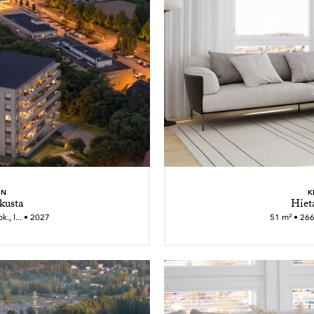
EN
K
kusta
Hiet
., l... • 2027
51 m² • 266 