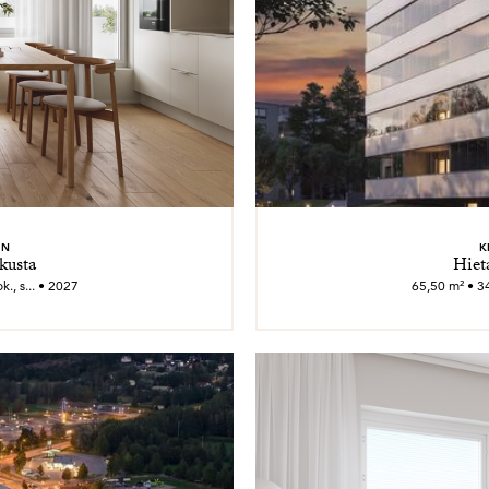
EN
K
kusta
Hiet
., s... • 2027
65,50 m² • 34