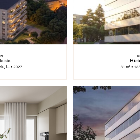
EN
K
kusta
Hiet
., l... • 2027
31 m² • 165 