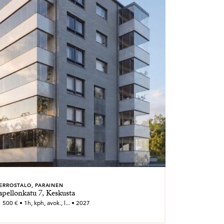
ERROSTALO, PARAINEN
apellonkatu 7, Keskusta
500 € • 1h, kph, avok., l... • 2027