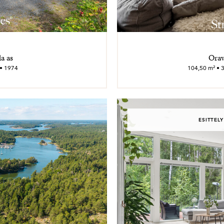
a as
Orav
 • 1974
104,50 m² • 37
ESITTELY