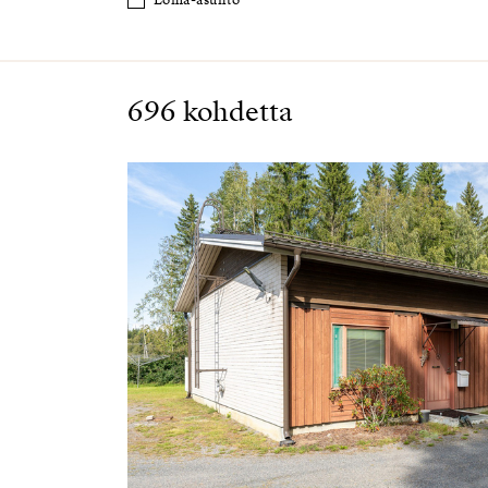
Loma-asunto
696 kohdetta