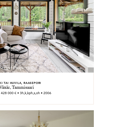
I TAI HUVILA, RAASEPORI
Växär, Tammisaari
 428 000 € • 3h,k,kph,s,oh • 2006