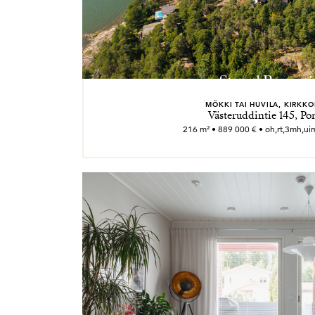
MÖKKI TAI HUVILA, KIRKK
Västeruddintie 145, Po
216 m² • 889 000 € • oh,rt,3mh,uim