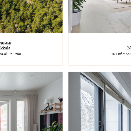
ONUMMI
rkkala
N
a-al... • 1980
101 m² • 549