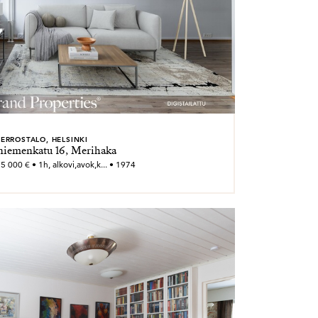
ERROSTALO, HELSINKI
iemenkatu 16, Merihaka
5 000 € • 1h, alkovi,avok,k... • 1974