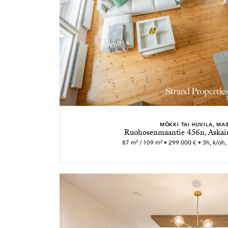
MÖKKI TAI HUVILA, MA
Ruohosenmaantie 456n, Askai
87 m² / 109 m² • 299 000 € • 3h, k/oh,