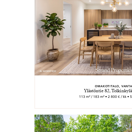
OMAKOTITALO, VANT
Ylästöntie 82, Tolkinkylä
113 m² / 183 m² • 2 800 € / kk • 5