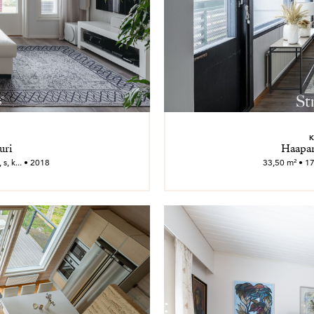
K
uri
Haapan
s, k... • 2018
33,50 m² • 17