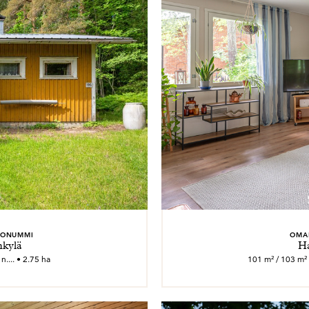
KONUMMI
OMA
nkylä
Ha
.... • 2.75 ha
101 m² / 103 m² 