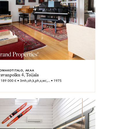
OMAKOTITALO, AKAA
avanpolku 4, Toijala
 189 000 € • 3mh,oh,k,ph,s,wc,... • 1975