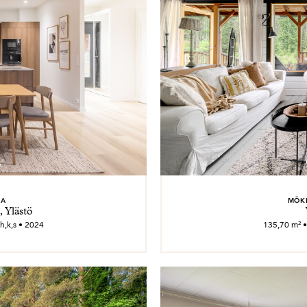
AA
MÖKK
, Ylästö
h,k,s • 2024
135,70 m² •