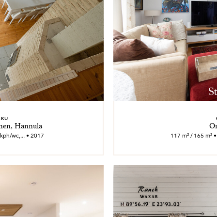
SKU
nen, Hannula
Or
 kph/wc,... • 2017
117 m² / 165 m² •