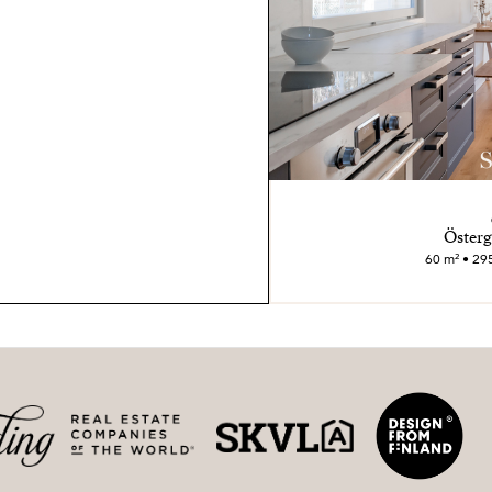
Österg
60 m² • 295