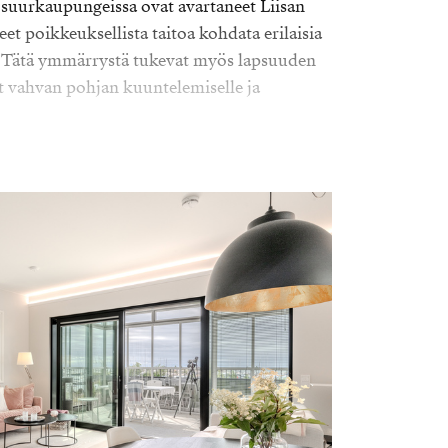
uurkaupungeissa ovat avartaneet Liisan
t poikkeuksellista taitoa kohdata erilaisia
a. Tätä ymmärrystä tukevat myös lapsuuden
at vahvan pohjan kuuntelemiselle ja
pitkään toinen kotikaupunki, ja siksi hänen
keuksellisen laaja ja käytännönläheinen.
omen lisäksi myös Espanjan
 periksiantamattomuus, ripeä toimeen
unnollisuus. Kiinteistönvälitys ei ole
to intohimo, joka näkyy jokaisessa