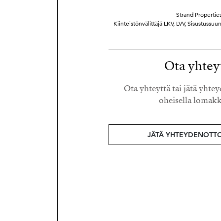
Strand Properties
Kiinteistönvälittäjä LKV, LVV, Sisustussuu
Ota yhtey
Ota yhteyttä tai jätä yht
oheisella lomakk
JÄTÄ YHTEYDENOTT