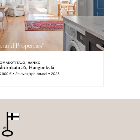
OMAKOTITALO, HANKO
årdinkatu 35, Hangonkylä
 000 € • 2h,avok,kph,terassi • 2025