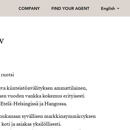
English
COMPANY
FIND YOUR AGENT
w
 ruotsi
ava kiinteistönvälityksen ammattilainen,
en vuoden vankka kokemus erityisesti
 Etelä-Helsingissä ja Hangossa.
t mukanaan syvällisen markkinaymmärryksen
oti ja asiakas yksilöllisesti.