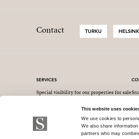
Contact
TURKU
HELSINK
SERVICES
CO
Special visibility for our properties for sale
Str
Real estate marketing from concept to sale
This website uses cookie
We use cookies to personal
We also share information 
partners who may combine i