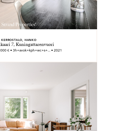
KERROSTALO, HANKO
ikaari 7, Kuningattarenvuori
 000 € • 3h+avok+kph+wc+s+... • 2021