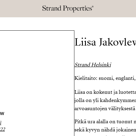
Liisa Jakovle
Strand Helsinki
Kielitaito: suomi, englanti,
Liisa on kokenut ja luotett
jolla on yli kahdenkymmen
arvoasuntojen välityksestä
EW
Pitkä ura alalla on tuonu
i
122
sekä kyvyn nähdä jokainen k