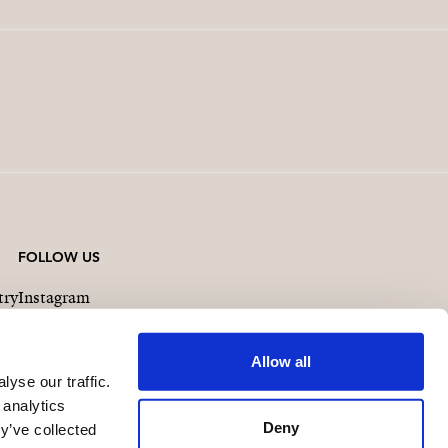
FOLLOW US
try
Instagram
Facebook
Linkedin
Allow all
yse our traffic.
 analytics
Deny
y’ve collected