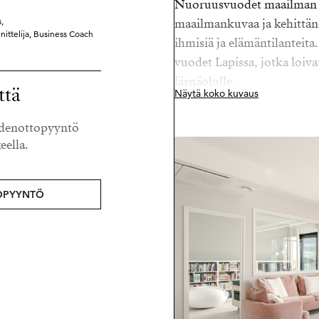
Nuoruusvuodet maailman s
,
maailmankuvaa ja kehittänee
nnittelija, Business Coach
ihmisiä ja elämäntilanteit
vuodet Lapissa, jotka loiv
läsnäololle.
ttä
Näytä koko kuvaus
Hanko on ollut Liisalle jo 
eydenottopyyntö
aluetuntemuksensa on poik
eella.
Laaja verkosto ulottuu Su
Aurinkorannikolle.
OPYYNTÖ
Liisaa kuvaavat parhaiten
tarttuminen ja tinkimätön t
hänelle vain työtä, vaan ai
toimeksiannossa.