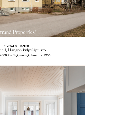
RIVITALO, HANKO
ie 1, Hangon kylpyläpuisto
 000 € • 5h,k,sauna,kph-wc... • 1956