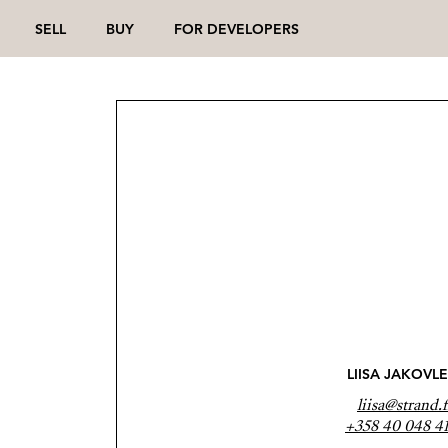
SELL
BUY
FOR DEVELOPERS
LIISA JAKOVL
liisa@strand.f
+358 40 048 4