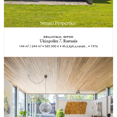
ERILLISTALO, ESPOO
Ukinpolku 7, Rastaala
144 m² / 244 m² • 585 000 € • 4h,k,kph,s,varast... • 1976