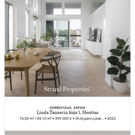
KERROSTALO, ESPOO
Linda Tannerin kuja 1, Henttaa
76,50 m² / 84,10 m² • 395 000 € • 3h,kt,parvi,s,kak... • 2023