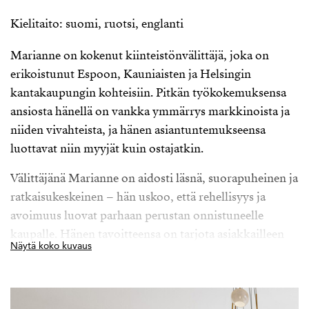
Kielitaito: suomi, ruotsi, englanti
Marianne on kokenut kiinteistönvälittäjä, joka on
erikoistunut Espoon, Kauniaisten ja Helsingin
kantakaupungin kohteisiin. Pitkän työkokemuksensa
ansiosta hänellä on vankka ymmärrys markkinoista ja
niiden vivahteista, ja hänen asiantuntemukseensa
luottavat niin myyjät kuin ostajatkin.
Välittäjänä Marianne on aidosti läsnä, suorapuheinen ja
ratkaisukeskeinen – hän uskoo, että rehellisyys ja
avoimuus luovat parhaan perustan onnistuneelle
kaupalle. Hänen tavoitteensa on tarjota asiakkailleen
Näytä koko kuvaus
kokonaisvaltaisesti paras mahdollinen palvelu, jossa
yhdistyvät sujuva prosessi ja positiivinen asenne.
Asiakkaat kuvailevat häntä aidoksi ja helposti