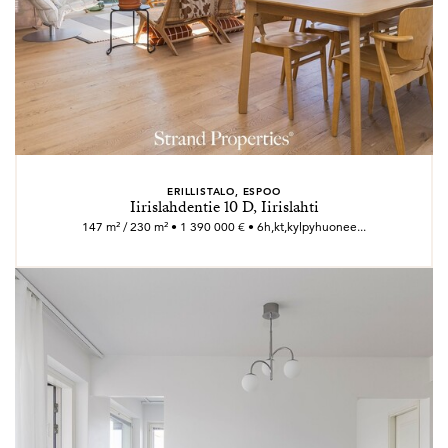
ERILLISTALO, ESPOO
Iirislahdentie 10 D, Iirislahti
147 m² / 230 m² • 1 390 000 € • 6h,kt,kylpyhuonee...