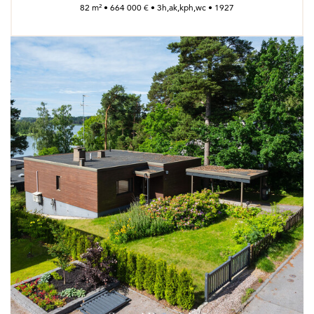
82 m² • 664 000 € • 3h,ak,kph,wc • 1927