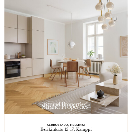
lähestyttäväksi ammattilaiseksi, jonka optimismi ja
energia tekevät yhteistyöstä miellyttävää ja
tuloksekasta.
Työn ulkopuolella Marianne viettää aikaa tyttärensä
kanssa, ja yhteiset matkat, erityisesti Italiaan, tuovat
hänelle inspiraatiota ja iloa arkeen.
KERROSTALO, HELSINKI
Eerikinkatu 15-17, Kamppi