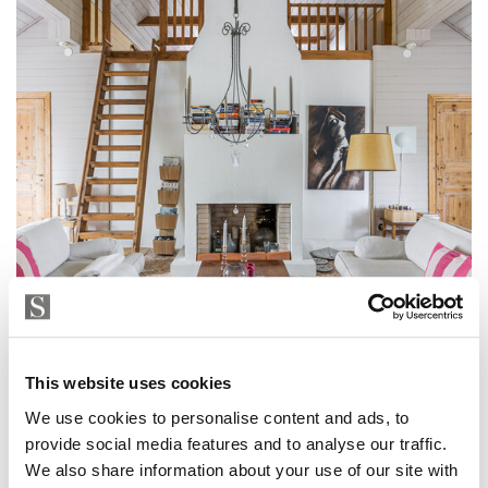
This website uses cookies
We use cookies to personalise content and ads, to
LOMAHUONEISTO, RAASEPORI
Munkbackantie 2, Åminnefors
provide social media features and to analyse our traffic.
152 m² • 260 000 € • 3h,k,kaksi parvea... • 1913
We also share information about your use of our site with