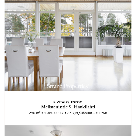
RIVITALO, ESPOO
Mellstenintie 9, Haukilahti
290 m² • 1 380 000 € • 6h,k,rs,sisäpuut... • 1968