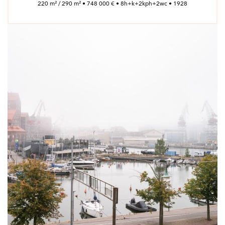
220 m² / 290 m² • 748 000 € • 8h+k+2kph+2wc • 1928