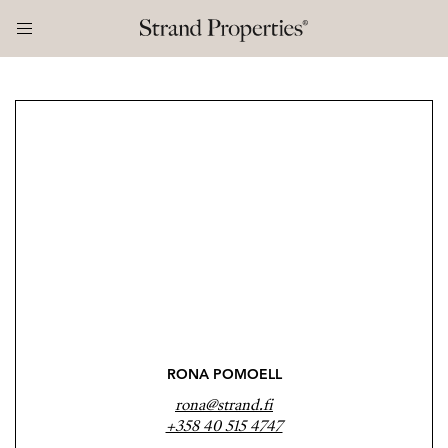
RONA POMOELL
rona@strand.fi
+358 40 515 4747