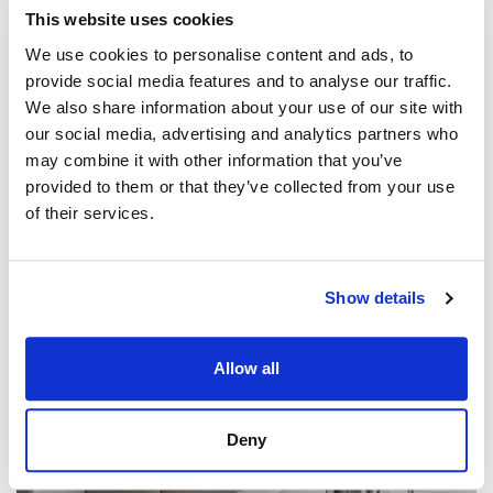
This website uses cookies
We use cookies to personalise content and ads, to
provide social media features and to analyse our traffic.
PARITALO, ESPOO
We also share information about your use of our site with
Mäkikuja 4, Jupperi
our social media, advertising and analytics partners who
220,40 m² / 268,20 m² • 597 000 € • 6h+k+s • 1986
may combine it with other information that you’ve
provided to them or that they’ve collected from your use
of their services.
Show details
Allow all
Deny