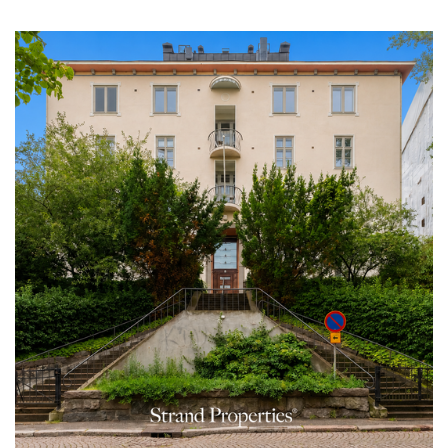
ymmärtää asiakkaiden tarpeita ja navigoida
monimutkaisissa tilanteissa. Hän ei tyydy
keskinkertaisuuteen, vaan tavoittelee aina parasta
mahdollista lopputulosta. Rona on jatkuvasti
kehittänyt itseään pysyäkseen ajan tasalla alan
muutoksista, mikä on tuonut hänelle mainetta alan
huippuosaajana.
Yhteenvetona voidaan todeta, että Rona on
kiinteistönvälityksen kokenut ja menestynyt
ammattilainen, jonka pitkä kokemus, sinnikkyys ja
asiakaslähtöinen asenne tekevät hänestä erinomaisen
valinnan kaikille, jotka etsivät luotettavaa ja tehokasta
kiinteistönvälittäjää. Hänen ansionsa ja
asiakaspalautteensa puhuvat puolestaan, ja hänen
työnsä laatu näkyy niin tyytyväisissä asiakkaissa kuin
saavutetuissa myyntituloksissakin.