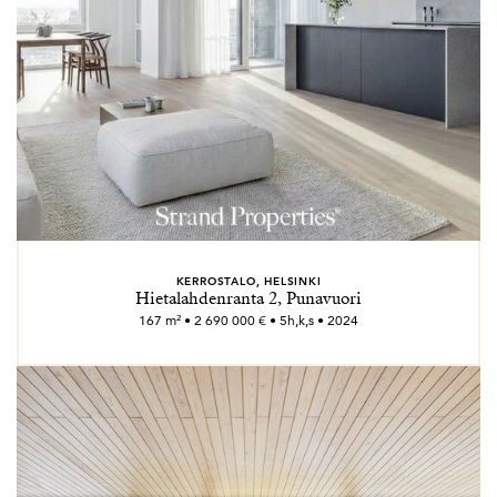
KERROSTALO, HELSINKI
Hietalahdenranta 2, Punavuori
167 m² • 2 690 000 € • 5h,k,s • 2024