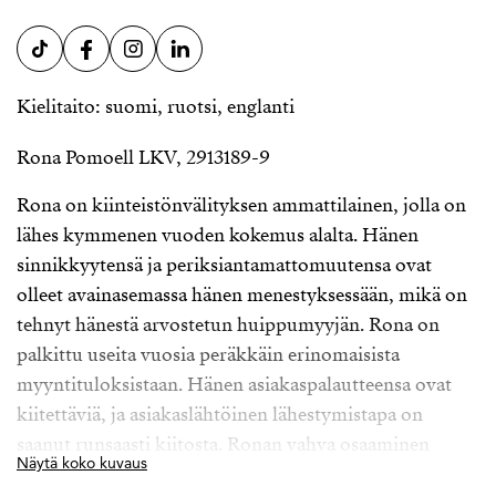
Kielitaito: suomi, ruotsi, englanti
Rona Pomoell LKV, 2913189-9
Rona on kiinteistönvälityksen ammattilainen, jolla on
lähes kymmenen vuoden kokemus alalta. Hänen
sinnikkyytensä ja periksiantamattomuutensa ovat
olleet avainasemassa hänen menestyksessään, mikä on
tehnyt hänestä arvostetun huippumyyjän. Rona on
palkittu useita vuosia peräkkäin erinomaisista
myyntituloksistaan. Hänen asiakaspalautteensa ovat
kiitettäviä, ja asiakaslähtöinen lähestymistapa on
saanut runsaasti kiitosta. Ronan vahva osaaminen
Näytä koko kuvaus
myynnissä ja asiakaspalvelussa näkyy hänen kyvyssään