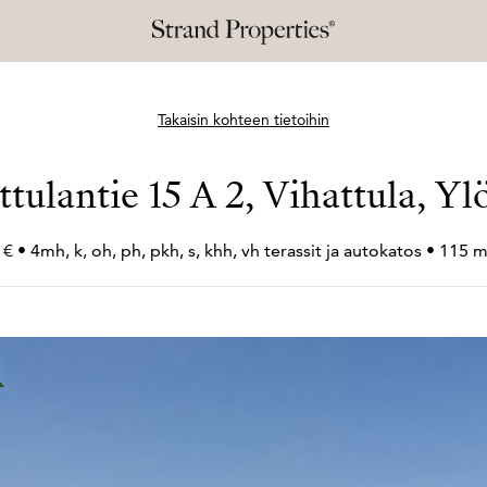
Takaisin kohteen tietoihin
tulantie 15 A 2, Vihattula, Yl
€ • 4mh, k, oh, ph, pkh, s, khh, vh terassit ja autokatos • 115 