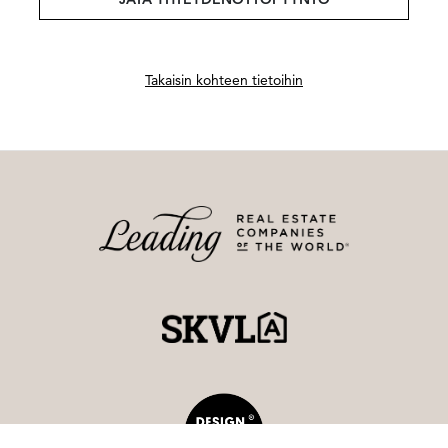
Haluatko lisätietoja?
Ota yhteyttä, tai jätä yhteystietosi.
JÄTÄ YHTEYDENOTTOPYYNTÖ
Takaisin kohteen tietoihin