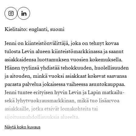
Kielitaito: englanti, suomi
Jenni on kiinteistönvälittäjä, joka on tehnyt kovaa
tulosta Levin alueen kiinteistömarkkinassa ja saanut
asiakkaidensa luottamuksen vuosien kokemuksella.
Hänen tyylinsä yhdistää tehokkuuden, huolellisuuden
ja aitouden, minkä vuoksi asiakkaat kokevat saavansa
parasta palvelua jokaisessa vaiheessa asuntokauppaa.
Jenni tuntee erityisen hyvin Levin ja Lapin matkailu-
sekä lyhytvuokrausmarkkinan, mikä tuo lisäarvoa
asiakkaille, jotka etsivät lomakohteita tai
sijoitusmahdollisuuksia alueelta.
Näytä koko kuvaus
Asiakkaat ovat usein kuvanneet Jennin luotettavaksi,