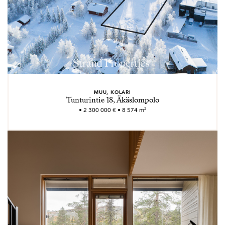
MUU, KOLARI
Tunturintie 18, Äkäslompolo
• 2 300 000 € • 8 574 m²