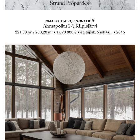
OMAKOTITALO, ENONTEKIÖ
Ahmapolku 27, Kilpisjärvi
221,30 m² / 288,20 m² • 1 090 000 € • et, tupak. 5 mh+k... • 2015