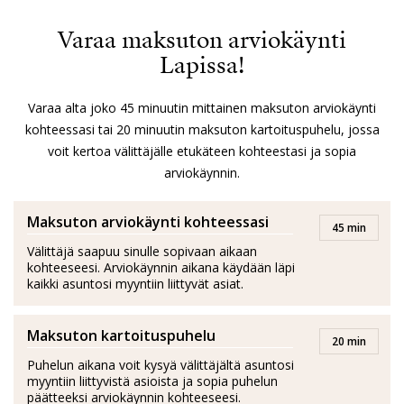
asiantuntevaksi ja helposti lähestyttäväksi. Hän on
omistautunut työlleen ja panostaa jokaiseen kauppaan
Varaa maksuton arviokäynti
täysillä. Jennillä on kyky luoda mukautettuja ratkaisuja
Lapissa!
ja tarjota ajankohtaista markkinatietoa. Hänen
intohimonsa on luoda täydellinen asiakaskokemus,
Varaa alta joko 45 minuutin mittainen maksuton arviokäynti
jossa asiakkaat kokevat, että heidän tarpeensa otetaan
kohteessasi tai 20 minuutin maksuton kartoituspuhelu, jossa
huomioon ja että prosessi on sujuva ja vaivaton.
voit kertoa välittäjälle etukäteen kohteestasi ja sopia
arviokäynnin.
Vapaa-ajallaan Jenni harrastaa golfia, laskettelua ja
luonnossa liikkumista, mikä tukee hänen kykyään
Maksuton arviokäynti kohteessasi
45 min
rentoutua ja nauttia elämästään myös kiireisen työn
Välittäjä saapuu sinulle sopivaan aikaan
keskellä. Jenni on kiinteistönvälittäjä, joka panostaa
kohteeseesi. Arviokäynnin aikana käydään läpi
kaikki asuntosi myyntiin liittyvät asiat.
asiakaskokemuksen huolelliseen räätälöintiin ja haluaa
varmistaa, että jokainen asuntokauppa sujuu parhaalla
Maksuton kartoituspuhelu
mahdollisella tavalla.
20 min
Puhelun aikana voit kysyä välittäjältä asuntosi
myyntiin liittyvistä asioista ja sopia puhelun
päätteeksi arviokäynnin kohteeseesi.