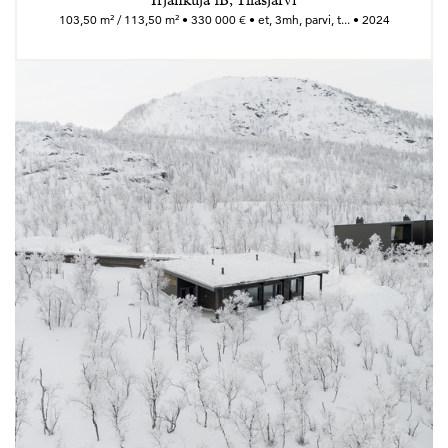
Irjankuja 1B, Ylläsjärvi
103,50 m² / 113,50 m² • 330 000 € • et, 3mh, parvi, t... • 2024