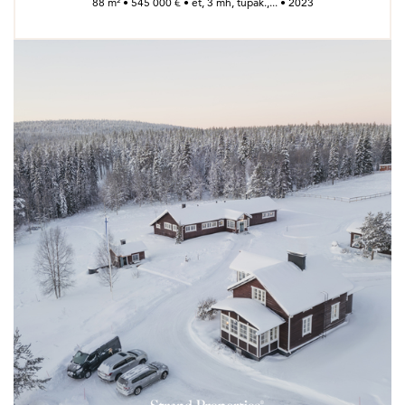
88 m² • 545 000 € • et, 3 mh, tupak.,... • 2023