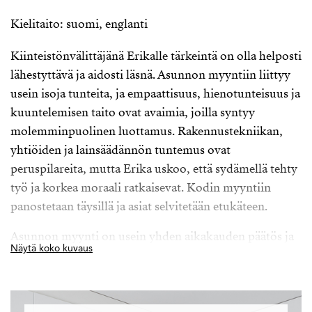
Kielitaito: suomi, englanti
Kiinteistönvälittäjänä Erikalle tärkeintä on olla helposti
lähestyttävä ja aidosti läsnä. Asunnon myyntiin liittyy
usein isoja tunteita, ja empaattisuus, hienotunteisuus ja
kuuntelemisen taito ovat avaimia, joilla syntyy
molemminpuolinen luottamus. Rakennustekniikan,
yhtiöiden ja lainsäädännön tuntemus ovat
peruspilareita, mutta Erika uskoo, että sydämellä tehty
työ ja korkea moraali ratkaisevat. Kodin myyntiin
panostetaan täysillä ja asiat selvitetään etukäteen.
Asunnon myynti on usein yhden aikakauden päätös ja
Näytä koko kuvaus
toisen alku. Tästä matkasta Erika haluaa tehdä
mahdollisimman mutkattoman ja pehmeän
asiakkailleen. Asuntoja ostetaan ja myydään sydämellä,
vaikka sijoitus voi olla koko elämän suurin. Saadessaan