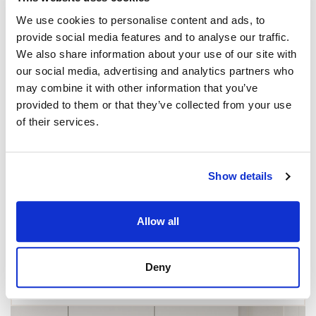
We use cookies to personalise content and ads, to
provide social media features and to analyse our traffic.
We also share information about your use of our site with
our social media, advertising and analytics partners who
may combine it with other information that you’ve
provided to them or that they’ve collected from your use
of their services.
Show details
Allow all
PUUTALO-OSAKE, TURKU
Kupittaankatu 87, Martti
Deny
76 m² • 318 000 € • 3h, avok, kph, pa... • 2021