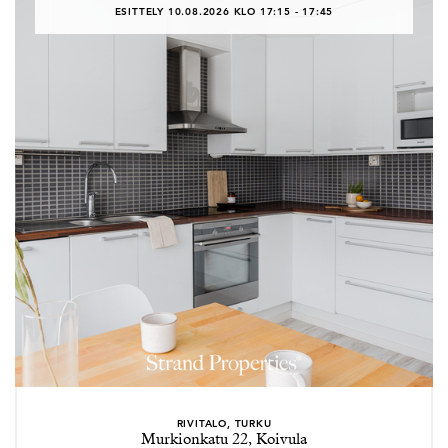
ESITTELY 10.08.2026 KLO 17:15 - 17:45
kodin myyntiin hän haluaa olla jokaisella saralla tämän
vastuun arvoinen ja huolehtia että kaikki hoidetaan
ensiluokkaisesti alusta loppuun, hymyssä suin.
Erika on ihmisläheinen ja tottunut hulinaan.
Lapsiperheen arki ja rintamamiestalon remontointi
pitävät huolen siitä, että hän pysyy liikkeessä.
Remontoinnissa hän nauttii siitä, että tuloksen näkee
heti ja tekemisessä tarvitaan luovuutta. Välittäjänä
Erika on empaattinen ja iloinen, mutta myös tarkka,
suunnitelmallinen ja sinnikäs. Hän tekee tätä työtä
rakkaudesta lajiin ja kokee itsensä etuoikeutetuksi
saadessaan tutustua uusiin ihmisiin ja kuulla erilaisia
elämäntarinoita.
RIVITALO, TURKU
Murkionkatu 22, Koivula