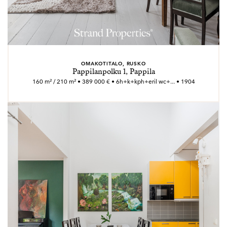
OMAKOTITALO, RUSKO
Pappilanpolku 1, Pappila
160 m² / 210 m² • 389 000 € • 6h+k+kph+eril wc+... • 1904