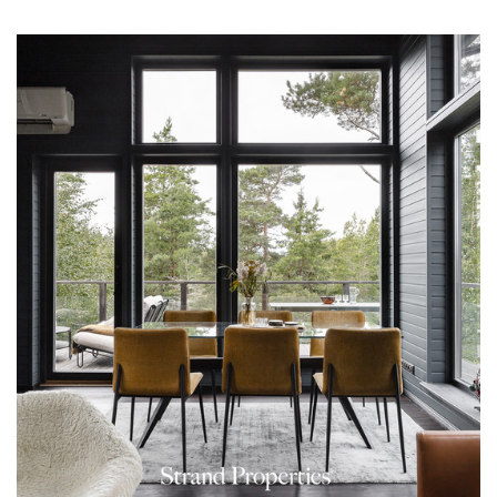
Jenni palvelee asiakkaitaan sujuvasti suomeksi,
ruotsiksi ja englanniksi Varsinais-Suomen alueella.
Hänen kauttansa onnistuu myös saarikohteiden välitys.
Vapaa-aikansa Jenni viettää lastensa ja puolisonsa
kanssa Naantalin kodissaan, mökillään Paraisten
saaristossa, luonnossa ulkoillen sekä ryhmäliikunnan
parissa. Kiinteistönvälittäjänä työ ja vapaa-aika
kulkevat kuitenkin käsi kädessä ja Jennille on tärkeää
olla asiakkailleen aina tavoitettavissa paikasta ja ajasta
riippumatta.