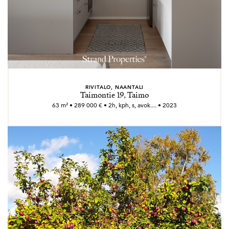
RIVITALO, NAANTALI
Taimontie 19, Taimo
63 m² • 289 000 € • 2h, kph, s, avok.... • 2023