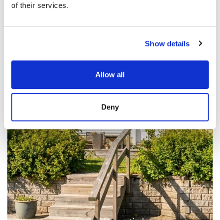
60,50 m² • 169 000 € • 2h, k, kph, s, te... • 2018
of their services.
Show details
Allow all
Deny