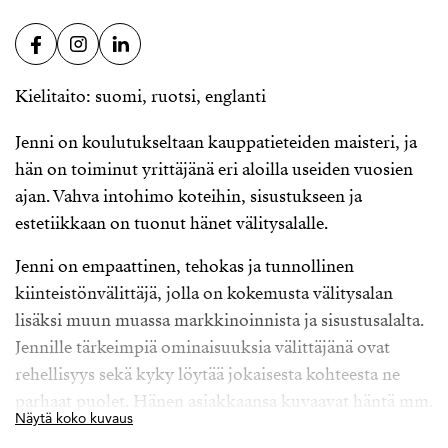
Kielitaito: suomi, ruotsi, englanti
Jenni on koulutukseltaan kauppatieteiden maisteri, ja
hän on toiminut yrittäjänä eri aloilla useiden vuosien
ajan. Vahva intohimo koteihin, sisustukseen ja
estetiikkaan on tuonut hänet välitysalalle.
Jenni on empaattinen, tehokas ja tunnollinen
kiinteistönvälittäjä, jolla on kokemusta välitysalan
lisäksi muun muassa markkinoinnista ja sisustusalalta.
Jennille tärkeimpiä ominaisuuksia välittäjänä ovat
rehellisyys sekä kyky löytää jokaisesta kohteesta ne
parhaat puolet. Hänen asiakkaansa kuvaavat häntä mm.
Näytä koko kuvaus
ammattimaisena ja asiantuntevana.