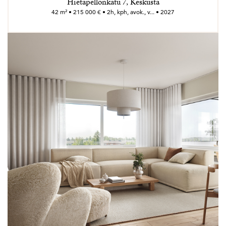
Hietapellonkatu 7, Keskusta
42 m² • 215 000 € • 2h, kph, avok., v... • 2027