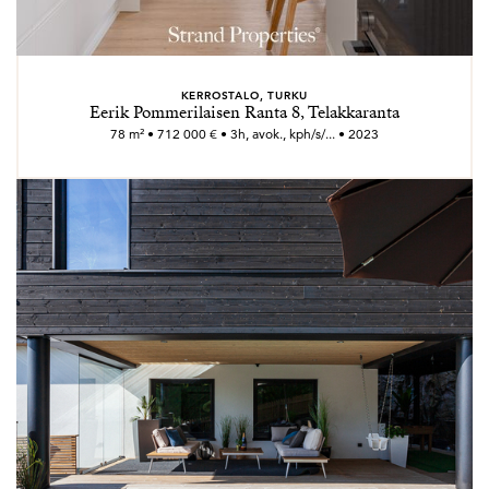
KERROSTALO, TURKU
Eerik Pommerilaisen Ranta 8, Telakkaranta
78 m² • 712 000 € • 3h, avok., kph/s/... • 2023