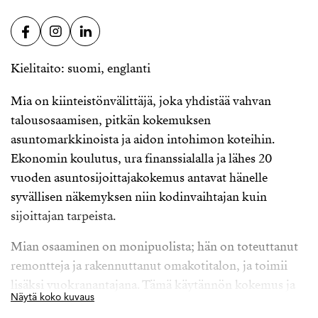
Kielitaito: suomi, englanti
Mia on kiinteistönvälittäjä, joka yhdistää vahvan
talousosaamisen, pitkän kokemuksen
asuntomarkkinoista ja aidon intohimon koteihin.
Ekonomin koulutus, ura finanssialalla ja lähes 20
vuoden asuntosijoittajakokemus antavat hänelle
syvällisen näkemyksen niin kodinvaihtajan kuin
sijoittajan tarpeista.
Mian osaaminen on monipuolista; hän on toteuttanut
remontteja ja rakennuttanut omakotitalon, ja toimii
lisäksi vuokranantajana. Tämä käytännön kokemus ja
Näytä koko kuvaus
vahva koulutustausta tekevät hänestä asiantuntijan,