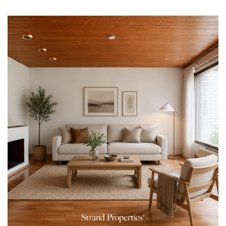
joka ymmärtää kodin arvon sekä järjellä että sydämellä.
Opiskelu on Mialle elämäntapa. Hänellä on LKV-
pätevyys ja parhaillaan hän syventää osaamistaan YKV-
tutkinnossa, jotta asiakkaat saisivat aina
ajankohtaisinta asiantuntemusta.
Lämmin ja helposti lähestyttävä Mia tekee
myyntiprosessista mutkattoman ja tuo visuaalisen
silmänsä avulla kodin parhaat puolet esiin.
Hirvensalossa asuvana hän tuntee Turun alueen
perusteellisesti ja palvelee asiakkaitaan asiantuntevasti,
hymyssä suin ja suurella sydämellä.