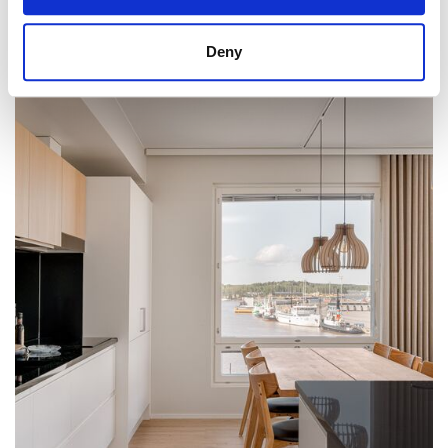
OMAKOTITALO, TURKU
Härkäpellonkuja 2, Hirvensalo
172 m² / 185 m² • 695 000 € • 5h, avok., aula, ... • 2025
Deny