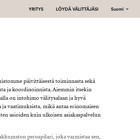
Suomi
YRITYS
LÖYDÄ VÄLITTÄJÄSI
mistomme päivittäisestä toiminnasta sekä
sta ja koordinoinnista. Aiemmin itsekin
alla on intohimo välitysalaan ja hyvä
 ja vaatimuksista, mikä antaa erinomaisen
sten asioiden kuin ulkoisen asiakaspalvelun
nkkumaton peruspilari, joka varmistaa sen,