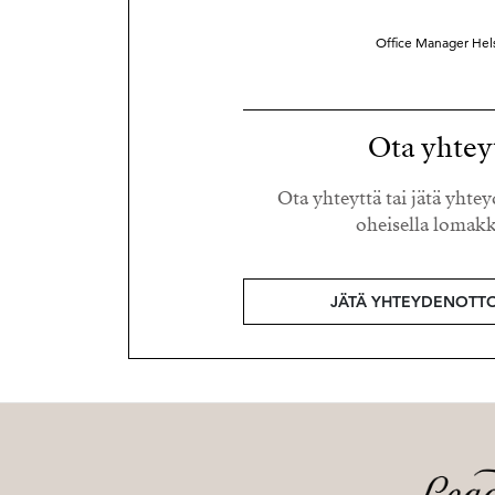
Office Manager Hels
Ota yhtey
Ota yhteyttä tai jätä yht
oheisella lomakk
JÄTÄ YHTEYDENOTT