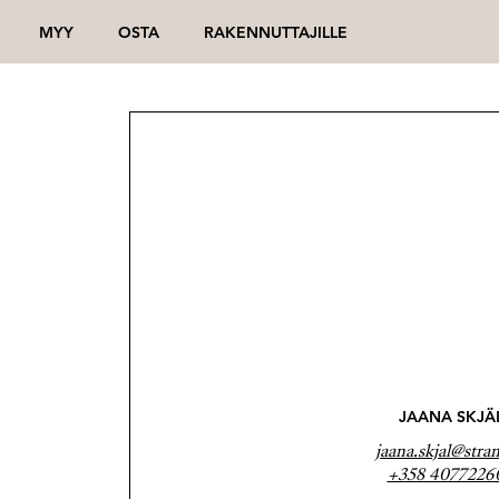
MYY
OSTA
RAKENNUTTAJILLE
JAANA SKJÄ
jaana.skjal@stran
+358 4077226