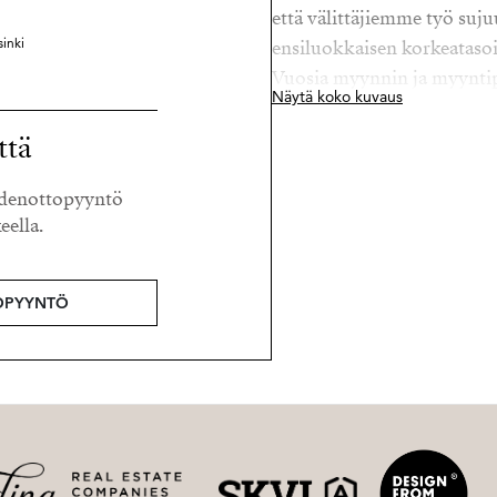
että välittäjiemme työ suj
inki
ensiluokkaisen korkeatasois
Vuosia myynnin ja myyntip
Näytä koko kuvaus
työskennellyt Jaana toimii
Propertiesin Office Manag
ttä
Mikäli olet kiinnostunut 
eydenottopyyntö
Partnerina, olethan yhteyd
eella.
OPYYNTÖ