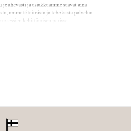
uu jouhevasti ja asiakkaamme saavat aina
ta, ammattitaitoista ja tehokasta palvelua.
rosessien kehittämisen parissa
 myös tukena ja esihenkilönä muille Strand
ereille Suomessa.
liittymään osaavaan joukkoomme Brand
essä Jaanaan!