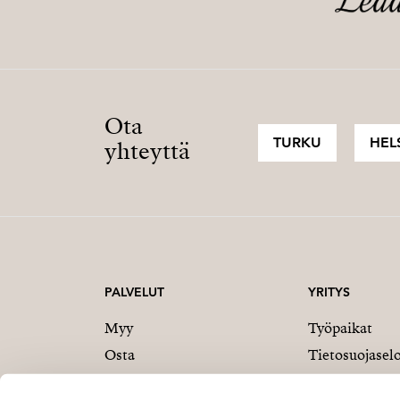
Ota
TURKU
HEL
yhteyttä
PALVELUT
YRITYS
Myy
Työpaikat
Osta
Tietosuojasel
Rakennuttajille
Strand Proper