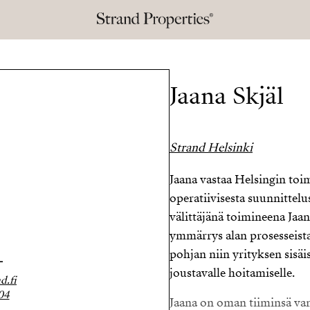
Jaana Skjäl
Strand Helsinki
Jaana vastaa Helsingin toi
operatiivisesta suunnittelu
välittäjänä toimineena Jaan
ymmärrys alan prosesseista
pohjan niin yrityksen sisäi
L
joustavalle hoitamiselle.
d.fi
04
Jaana on oman tiiminsä va