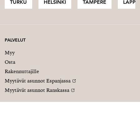
TURKU
HELSINKI
TAMPERE
LAPPI
PALVELUT
Myy
Osta
Rakennuttajille
Myytävät asunnot Espanjassa
Myytävät asunnot Ranskassa
YRITYS
FOLLOW US
Työpaikat
Instagram
Tietosuojaseloste
Facebook
Strand Properties Espanja
Linkedin