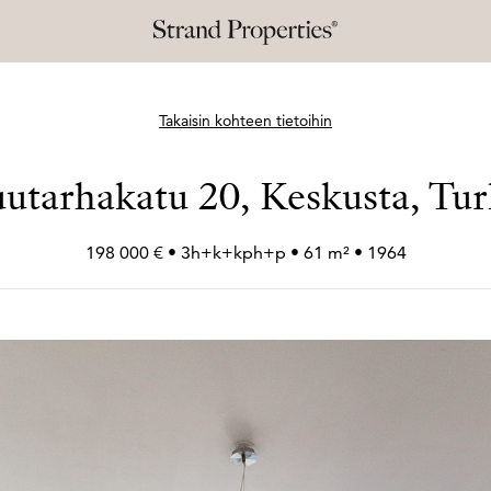
Takaisin kohteen tietoihin
utarhakatu 20, Keskusta, Tu
198 000 € • 3h+
k+
kph+
p • 61 m² • 1964