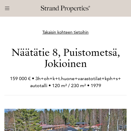
Takaisin kohteen tietoihin
Näätätie 8, Puistometsä,
Jokioinen
159 000 € • 3h+
oh+
k+
t.huone+
varastotilat+
kph+
s+
autotalli • 120 m² / 230 m² • 1979