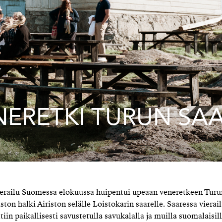
NERETKI TURUN SA
railu Suomessa elokuussa huipentui upeaan veneretkeen Turun
ston halki Airiston selälle Loistokarin saarelle. Saaressa vierai
iin paikallisesti savustetulla savukalalla ja muilla suomalaisill