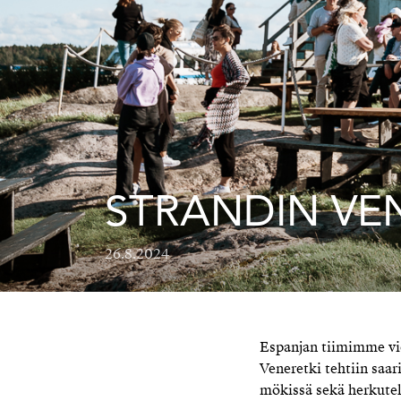
STRANDIN VE
26.8.2024
Espanjan tiimimme vie
Veneretki tehtiin saari
mökissä sekä herkutelt