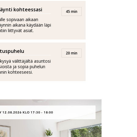
äynti kohteessasi
45 min
ulle sopivaan aikaan
äynnin aikana käydään läpi
in liittyvät asiat.
ituspuhelu
20 min
kysyä välittäjältä asuntosi
asioista ja sopia puhelun
nnin kohteeseesi.
Y 12.08.2026 KLO 17:30 - 18:00