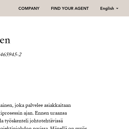
English
COMPANY
FIND YOUR AGENT
nen
3465945-2
inen, joka palvelee asiakkaitaan
prosessin ajan. Ennen uraansa
lla työskenteli johtotehtävissä
rojektinjohdon parissa. Hänellä on myös