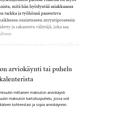
ista, mitä hän hyödyntää asiakkaansa
on tarkka ja työhönsä paneutuva
 kaikkensa onnistuneen myyntiprosessin
detty ja rakastettu välittäjä, joka saa
iltaan.
ntosijoittamisen parissa, joten hänellä on
ittamisesta kiinnostuneiden asiakkaiden
kotikaupungissaan Helsingissä laajat
ääkaupungin asuinalueet erinomaisesti. Salla
n arviokäynti tai puhelu
 arvokohteiden vuokravälitystä. Vapaa-
kalenterista
ogaa mökkirannallaan saaristossa ja pulahtaa
seen rauhoittumaan.
minuutin mittainen maksuton arviokäynti
uutin maksuton kartoituspuhelu, jossa voit
tukäteen kohteestasi ja sopia arviokäynnin.