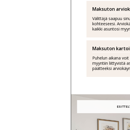
Maksuton arviok
Välittäjä saapuu sin
kohteeseesi. Arviok
kaikki asuntosi myynti
Maksuton karto
Puhelun aikana voit 
myyntiin liittyvistä 
päätteeksi arviokäy
ESITTEL