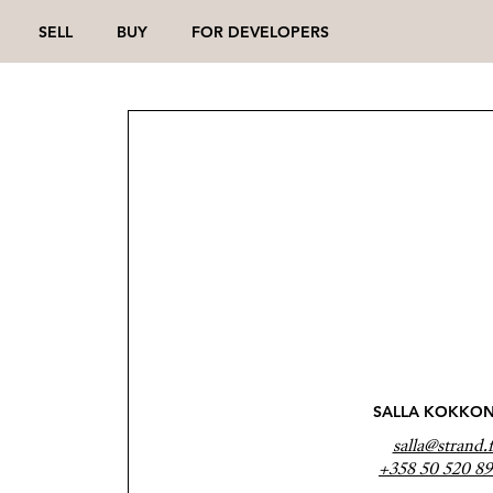
SELL
BUY
FOR DEVELOPERS
SALLA KOKKO
salla@strand.f
+358 50 520 8