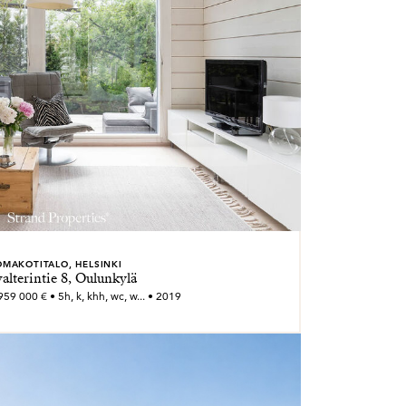
OMAKOTITALO, HELSINKI
alterintie 8, Oulunkylä
59 000 € • 5h, k, khh, wc, w... • 2019