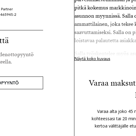
pitkä kokemus markkinoinn
 Partner
 3465945-2
asunnon myynnissä. Salla 
ammattilainen, joka tekee
saavuttamiseksi. Salla on pi
ttä
loistavaa palautetta asiakka
Salla työskentelee myös asu
eydenottopyyntö
Näytä koko kuvaus
eella.
eritysosaamista asuntosijo
palvelemiseen. Sallalla on 
verkostot, ja hän tuntee p
Varaa maksuto
OPYYNTÖ
tekee myös tiiminsä kanssa
ajallaan Salla harrastaa jo
tarpeen tullen kylmäaltaa
Varaa alta joko 45 
kohteessasi tai 20 min
kertoa välittäjälle e