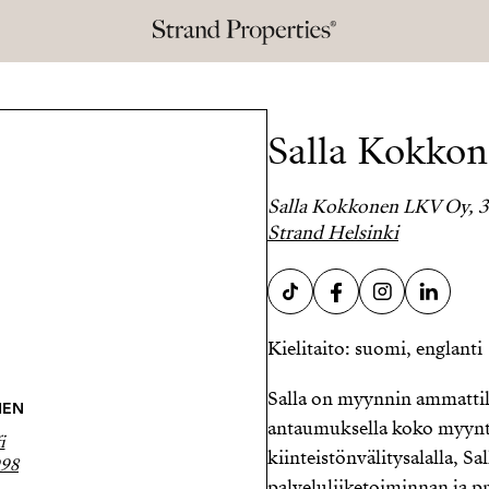
Salla Kokko
Salla Kokkonen LKV Oy, 
Strand Helsinki
Kielitaito: suomi, englanti
Salla on myynnin ammattila
NEN
antaumuksella koko myynti
i
kiinteistönvälitysalalla, Sa
998
palveluliiketoiminnan ja p