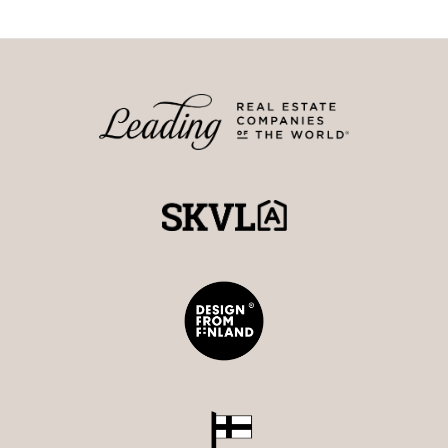
perusopetusta. Läheltä löytyy ruotsinkielinen Sannäs
skola, ja kaupungin koulukyydeillä pääsevät lapset
turvallisesti Porvoon keskustan kouluihin.
Toivotan teidät tervetulleiksi tutustumaan tämän
upean hirsitalon terveelliseen huoneilmaan,
huonetilojen monipuolisuuteen ja omaan rauhaan
luonnonhelmassa. Talon ikkunoista katsellessa voi
lumoutua vuodenajasta riippumatta ilmettä ja väriä
vaihtaviin maisemiin. Kokonaisuus, joka tuo
tähtipölyn sävyjä onnellisiin perhehetkiin.
Kaupassa voidaan huomioida yksi tai useampi
sijoitusasunto Etelä-Helsingistä postinumeroalueilta
00100 - 00150, myös vaihto kalliimpaan arvoasuntoon
mahdollista.
Tervetuloa tutustumaan varaamalla oman