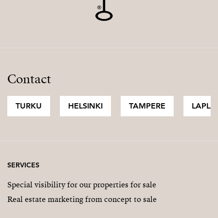
esittelyaikanne.
Osku Rautiainen
Kiinteistönvälittäjä, LKV, LVV
050 913 1292
osku@strand.fi
Contact
TURKU
HELSINKI
TAMPERE
LAPLA
SERVICES
Special visibility for our properties for sale
Real estate marketing from concept to sale