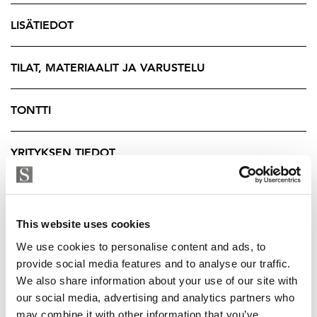
asukkaita.
LISÄTIEDOT
Vuonna 2009 rakennetun massiivihirsitalon paksut
hirsiseinät sopivat myös kaikkein herkimmille. Talon
4-kertaiset ikkunat, peltikatto, kaksi autotallia
TILAT, MATERIAALIT JA VARUSTELU
kolmelle autolle, pieni pihasauna kesäterassin,
ulkouima-altaan sekä paljun kera täydentävät puitteita.
TONTTI
Puulla lämpiävän täyshirsirunkoisen saunan löylyt
talon kellarikerroksessa rentouttavat vaativimmankin
YRITYKSEN TIEDOT
saunojan.
Mikäli harrastetilan kaikki neliöt eivät juuri nyt tunnu
tarpeellisilta, löytyy korotetun lattian alta reilun
This website uses cookies
kokoinen sisäuima-allasvaraus. Asiantuntevalle
We use cookies to personalise content and ads, to
viininystävälle löytyy oma viinikellari, jonka kosteuden
provide social media features and to analyse our traffic.
ja lämpötilan voit säätää omien mieltymystesi
We also share information about your use of our site with
mukaiseksi.
our social media, advertising and analytics partners who
may combine it with other information that you’ve