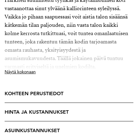
Harkiten suunniteltu tyylikäs ja käytännöllinen koti
vastaanottaa sinut ylväänä kalliorinteen syleilyssä.
Vaikka jo pihaan saapuessasi voit aistia talon sisäänsä
kätkemän tilan paljouden, niin vasta talon kaikki
kolme kerrosta tutkittuasi, voit tuntea omanlaatuisen
tunteen, joka rakentuu tämän kodin tarjoamasta
omasta rauhasta, yksityisyydestä ja
asumismukavuudesta. Täällä jokainen päivä tuntuu
varmasti erityiseltä ja unelmien kodilta.
Näytä kokonaan
Kodin sisätilojen valoisuus ja luonnonmateriaalit
luovat lämpimän, ajattoman ja rauhoittavan
KOHTEEN PERUSTIEDOT
tunnelman. Kolme kerrosta tarjoaa tilaa isolle
perheelle, mutta myös tilaa vieraille, etätyöskentelyyn
HINTA JA KUSTANNUKSET
sekä puitteet esimerkiksi elokuville, bändille ja
kuntosalille. Alhaalta löytyvä pallomeri houkuttaa
takuuvarmasti perheen kaikkein pienimpiä uusia
ASUINKUSTANNUKSET