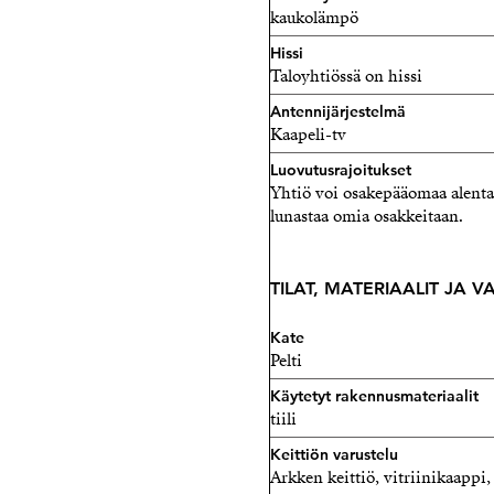
kaukolämpö
Hissi
Taloyhtiössä on hissi
Antennijärjestelmä
Kaapeli-tv
Luovutusrajoitukset
Yhtiö voi osakepääomaa alenta
lunastaa omia osakkeitaan.
TILAT, MATERIAALIT JA 
Kate
Pelti
Käytetyt rakennusmateriaalit
tiili
Keittiön varustelu
Arkken keittiö, vitriinikaapp