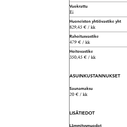
Vuokrattu
Ei
Huoneiston yhtiövastike yht
829,45 € / kk
Rahoitusvastike
479 € / kk
Hoitovastike
350,45 € / kk
ASUINKUSTANNUKSET
Saunamaksu
20 € / kk
LISÄTIEDOT
Lämmitysmuodot