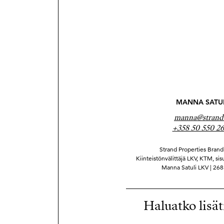
MANNA SATU
manna@strand.
+358 50 550 2
Strand Properties Brand 
Kiinteistönvälittäjä LKV, KTM, sis
Manna Satuli LKV | 26
Haluatko lisät