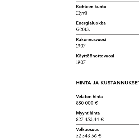
Kohteen kunto
Hyvä
Energialuokka
G2013.
Rakennusvuosi
1907
Käyttöönottovuosi
1907
HINTA JA KUSTANNUKSE
Velaton hinta
880 000 €
Myyntihinta
827 453,44 €
Velkaosuus
52 546,56 €