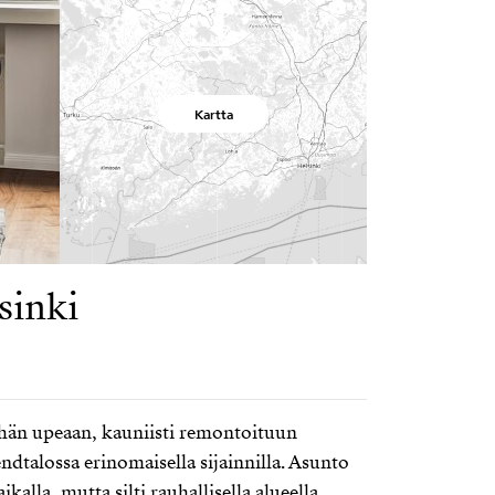
Kartta
sinki
hän upeaan, kauniisti remontoituun
ndtalossa erinomaisella sijainnilla. Asunto
aikalla, mutta silti rauhallisella alueella.