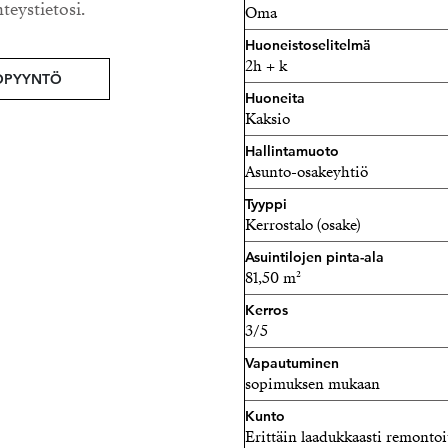
hteystietosi.
Oma
rappukäytävän maalaus on v
ikkunat 2019).
Huoneistoselitelmä
2h + k
OPYYNTÖ
Huoneita
Kaksio
Hallintamuoto
Asunto-osakeyhtiö
Tyyppi
Kerrostalo (osake)
Asuintilojen pinta-ala
81,50 m²
Kerros
3/5
Vapautuminen
sopimuksen mukaan
Kunto
Erittäin laadukkaasti remonto