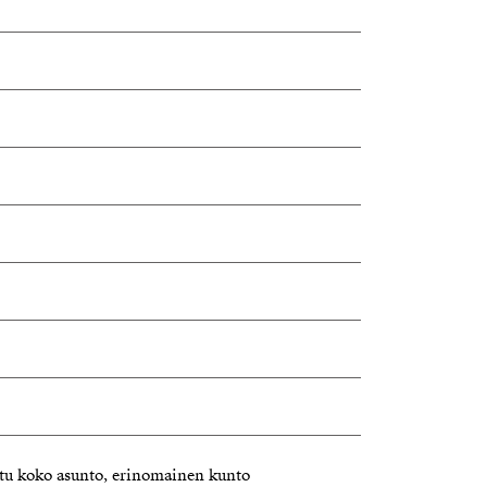
ielä edessä (putket 2014, julkisivu ja
itu koko asunto, erinomainen kunto