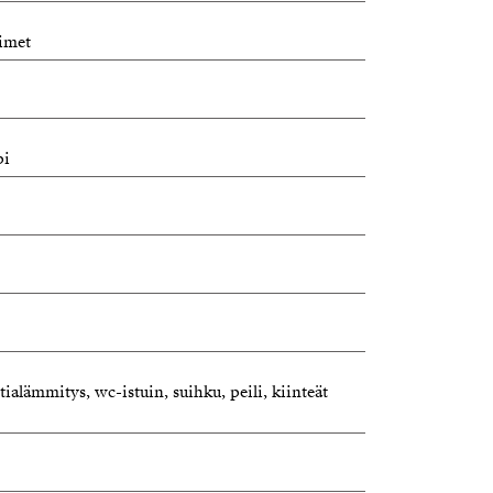
simet
pi
tialämmitys, wc-istuin, suihku, peili, kiinteät