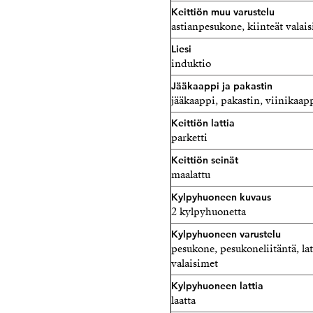
Keittiön muu varustelu
astianpesukone, kiinteät valai
Liesi
induktio
Jääkaappi ja pakastin
jääkaappi, pakastin, viinikaap
Keittiön lattia
parketti
Keittiön seinät
maalattu
Kylpyhuoneen kuvaus
2 kylpyhuonetta
Kylpyhuoneen varustelu
pesukone, pesukoneliitäntä, lat
valaisimet
Kylpyhuoneen lattia
laatta