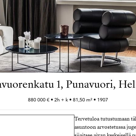
vuorenkatu 1, Punavuori, Hel
880 000 € • 2h +
k • 81,50 m² • 1907
Tervetuloa tutustumaan tä
asuntoon arvostetussa juge
sijaitsee aivan keskeisellä p