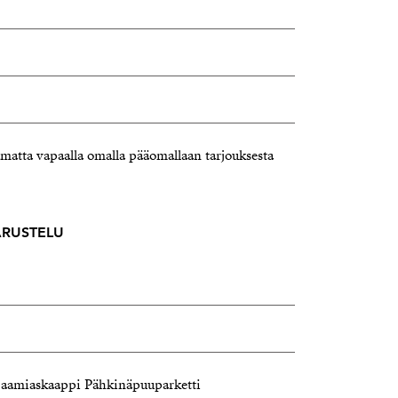
matta vapaalla omalla pääomallaan tarjouksesta
VARUSTELU
i, aamiaskaappi Pähkinäpuuparketti