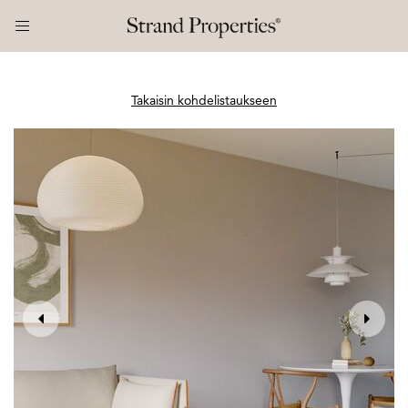
Takaisin kohdelistaukseen