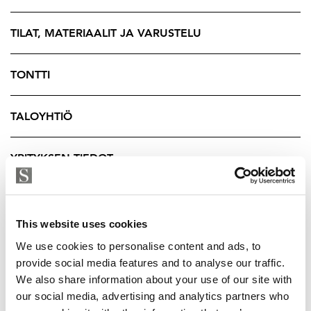
asuinalueista – eikä syyttä. Pyhäjärven rantareitit,
upeat ulkoilumaastot ja luonnon läheisyys luovat
TILAT, MATERIAALIT JA VARUSTELU
ympäristön, jossa arki tuntuu hieman kevyemmältä.
Samalla Tampereen keskustaan ja Pirkkalan palveluihin
TONTTI
kuljet sujuvasti.
TALOYHTIÖ
Heti vapaa koti sopii erinomaisesti niin omaan
käyttöön kuin laadukasta ja tunnelmallista kotia
etsivälle.
YRITYKSEN TIEDOT
Sovi esittelystä
Maarit Ritari
This website uses cookies
Kiinteistönvälittäjä LKV, YKV, MJD
We use cookies to personalise content and ads, to
Strand Properties Brand Partner
provide social media features and to analyse our traffic.
040 589 7299 - maarit@strand.fi
We also share information about your use of our site with
our social media, advertising and analytics partners who
Anna Nikunen