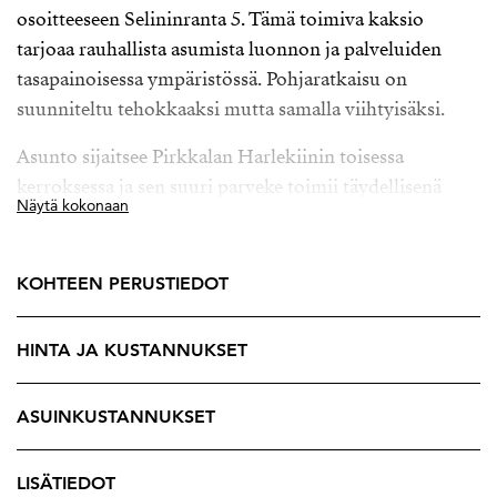
osoitteeseen Selininranta 5. Tämä toimiva kaksio
tarjoaa rauhallista asumista luonnon ja palveluiden
tasapainoisessa ympäristössä. Pohjaratkaisu on
suunniteltu tehokkaaksi mutta samalla viihtyisäksi.
Asunto sijaitsee Pirkkalan Harlekiinin toisessa
kerroksessa ja sen suuri parveke toimii täydellisenä
Näytä kokonaan
paikkana nauttia aamukahvista, kesäilloista ja
ympäröivän alueen rauhallisesta tunnelmasta.
KOHTEEN PERUSTIEDOT
Kodissa yhdistyvät toimivuus ja viihtyisyys. Tilava
makuuhuone tarjoaa hyvin säilytys- ja
HINTA JA KUSTANNUKSET
sisustusmahdollisuuksia, ja oma sauna tuo arkeen
ripauksen luksusta. Erillinen wc lisää
asumismukavuutta ja tekee pohjaratkaisusta
ASUINKUSTANNUKSET
käytännöllisen myös vieraita ajatellen.
LISÄTIEDOT
Pereen alue on yksi Pirkkalan halutuimmista