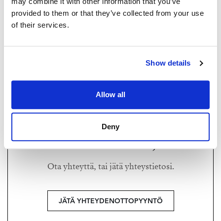
may combine it with other information that you’ve
Kiinteistönvälittäjä LKV
provided to them or that they’ve collected from your use
Strand Properties Brand Partner
of their services.
044 906 8340 - anna@strand.fi
MAARIT RITARI
maarit@strand.fi
Show details
+358 40 589 7299
Strand Properties Brand Partner,
Allow all
Ylempi kiinteistönvälittäjä YKV, LKV, MJD
Maarit Ritari LKV | 3021022-8
Deny
Haluatko lisätietoja?
Ota yhteyttä, tai jätä yhteystietosi.
JÄTÄ YHTEYDENOTTOPYYNTÖ