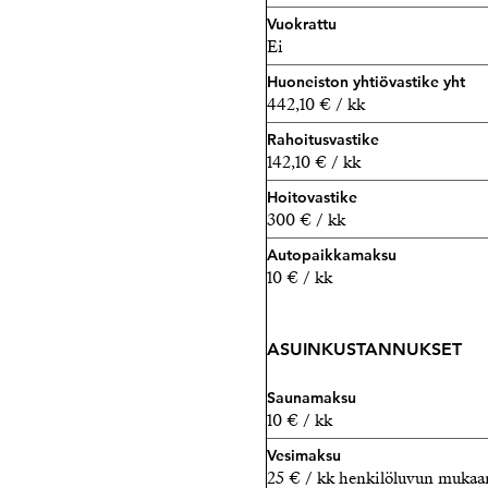
Vuokrattu
Ei
Huoneiston yhtiövastike yht
442,10 € / kk
Rahoitusvastike
142,10 € / kk
Hoitovastike
300 € / kk
Autopaikkamaksu
10 € / kk
ASUINKUSTANNUKSET
Saunamaksu
10 € / kk
Vesimaksu
25 € / kk henkilöluvun mukaa