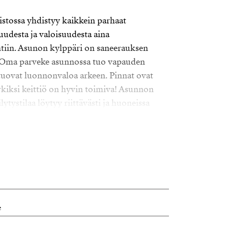
tossa yhdistyy kaikkein parhaat
uudesta ja valoisuudesta aina
ntiin. Asunon kylppäri on saneerauksen
a. Oma parveke asunnossa tuo vapauden
 tuovat luonnonvaloa arkeen. Pinnat ovat
kiksi keittiö on hyvin toimiva! Asunnon
ytystilaa löytyy riittävästi ja huoneissa
 on rakennettu vuonna 1949, ja se on
ö tarjoaa miellyttävän yhdistelmän 40-luvun
tävästi vanhaa ja uutta, luoden
 ilmapiirin.
ättävällä ja rauhallisella asuinalueella
e
rrella, kivenheiton päässä kaupungin