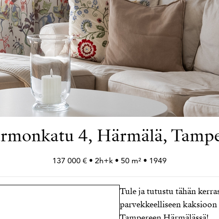
rmonkatu 4, Härmälä, Tamp
137 000 € • 2h+
k • 50 m² • 1949
Tule ja tutustu tähän kerra
parvekkeelliseen kaksioon
Tampereen Härmälässä!