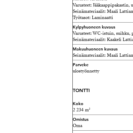
Varusteet: Jääkaappipakastin, uu
Seinämateriaalit: Maali Lattiam
Työtasot: Laminaatti
Kylpyhuoneen kuvaus
Varusteet: WC-istuin, suihku, p
Seinämateriaalit: Kaakeli Latti
Makuuhuoneen kuvaus
Seinämateriaalit: Maali Lattiam
Parveke
ulostyönnetty
TONTTI
Koko
2 234 m²
Omistus
Oma