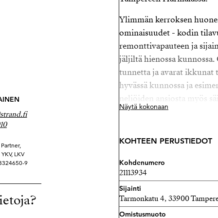
Ylimmän kerroksen huoneis
ominaisuudet - kodin tilav
remonttivapauteen ja sijai
jäljiltä hienossa kunnoss
tunnetta ja avarat ikkunat
hyvässä kunnossa ja esimer
neliöiden ansiosta myös säil
AINEN
Näytä kokonaan
mahtuu pyörähtämään.
trand.fi
10
Tämä tiilirakenteinen talo
KOHTEEN PERUSTIEDOT
loistavassa kunnossa. Yhti
Partner,
ä YKV, LKV
tunnelmaa yhdistäen viehät
Kohdenumero
 3324650-9
ainutlaatuisen ja kodikkaan
21113934
Sijainti
Koti sijaitsee Härmälän vieh
ietoja?
Tarmonkatu 4, 33900 Tamper
hyvien kulkuyhteyksien va
Omistusmuoto