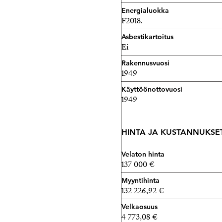
Energialuokka
F2018.
Asbestikartoitus
Ei
Rakennusvuosi
1949
Käyttöönottovuosi
1949
HINTA JA KUSTANNUKSE
Velaton hinta
137 000 €
Myyntihinta
132 226,92 €
Velkaosuus
4 773,08 €