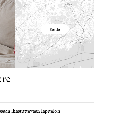
Kartta
ere
ssaan ihastuttavaan läpitalon