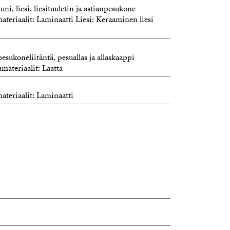
ni, liesi, liesituuletin ja astianpesukone
ateriaalit: Laminaatti Liesi: Keraaminen liesi
esukoneliitäntä, pesuallas ja allaskaappi
amateriaalit: Laatta
ateriaalit: Laminaatti