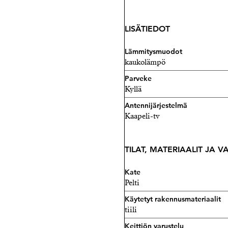
LISÄTIEDOT
Lämmitysmuodot
kaukolämpö
Parveke
Kyllä
Antennijärjestelmä
Kaapeli-tv
TILAT, MATERIAALIT JA 
Kate
Pelti
Käytetyt rakennusmateriaalit
tiili
Keittiön varustelu