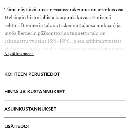
Tämä näyttävä uusrenessanssirakennus on arvokas osa
Helsingin historiallista kaupunkikuvaa. Entisenä
rehtori Brennerin talona (rakennuttajansa mukaan) ja
myös Bernerin pääkonttorina tunnettu talo on
rakennettu vuosina 1891–1896, ja sen arkkitehtuurissa
yhdistyvät aikakaudelle tyypillinen koristeellisuus sekä
Näytä kokonaan
ajaton mittasuhteiden harmonia. Rakennus on
saneerattu takaisin asuinkäyttöön hienovaraisesti ja
laadukkaasti, alkuperäistä eleganssia kunnioittaen.
KOHTEEN PERUSTIEDOT
Suojeltu julkisivu ja porraskäytävien yksityiskohdat
säilyttää talon historiallisen arvon ja arvokkaan ilmeen
HINTA JA KUSTANNUKSET
tuleville sukupolville. Tarjolla on asuntoja 21m2-
322,5m2.
ASUINKUSTANNUKSET
Tämä 53,5 neliöinen koti hurmaa avaralla
huonekorkeudella ja harkituilla materiaalivalinnoillaan.
LISÄTIEDOT