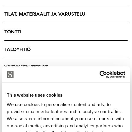
Saneerauksessa on onnistuttu säilyttämään
rakennuksen sielu: huolella entisöidyt yksityiskohdat
TILAT, MATERIAALIT JA VARUSTELU
luovat ainutlaatuisen, ajattoman tunnelman. Asunnossa
pesukoneliitäntä sekä astianpesukone. Keittiö Scavolini
TONTTI
ja Mielen kodinkoneet. Kaari-ikkunat länteen.
Koottuna tärkeimmät pointit:
TALOYHTIÖ
- Taloyhtiössä myynnissä useita eri asuntoja 21-322,5
neliön välissä
YRITYKSEN TIEDOT
- Koko rakennus peruskorjattu, valmistui kokonaan
2025
- Ihanat yksityiskohdat historiallisessa
uusrenessanssirakennuksessa
This website uses cookies
- Eteläranta kehittymässä upeaksi meribulevardiksi
We use cookies to personalise content and ads, to
2030
provide social media features and to analyse our traffic.
We also share information about your use of our site with
Eteläranta 4 tarjoaa mahdollisuuden asua yhdessä
our social media, advertising and analytics partners who
Helsingin arvostetuimmista osoitteista. Keskustan