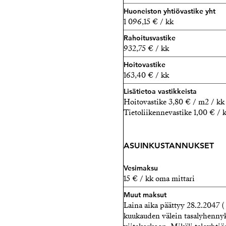
Huoneiston yhtiövastike yht
1 096,15 € / kk
Rahoitusvastike
932,75 € / kk
Hoitovastike
163,40 € / kk
Lisätietoa vastikkeista
Hoitovastike 3,80 € / m2 / kk
Tietoliikennevastike 1,00 € /
ASUINKUSTANNUKSET
Vesimaksu
15 € / kk oma mittari
Muut maksut
Laina aika päättyy 28.2.2047 (
kuukauden välein tasalyhennyk