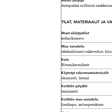
Auton säilytys
Autopaikat erillisinä osakkeina,
TILAT, MATERIAALIT JA 
Muut säilytystilat
kellarikomero
Muu varustelu
sälekaihtimet/rullaverhot, kiin
Kate
Bitumikermikate
Käytetyt rakennusmateriaalit
elementti, betoni
Keittiön pöydät
laminaatti
Keittiön muu varustelu
liesikupu, astianpesukone