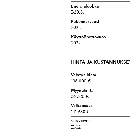
hallissa. Yhtiöllä on moder
Energialuokka
taloyhtiöissä oleva uusi k
B2018.
asuntoon ja varaa aika yksi
Rakennusvuosi
2022
Maarit Ritari
Käyttöönottovuosi
0405897299
2022
maarit@strand.fi
HINTA JA KUSTANNUKSE
Velaton hinta
198 000 €
Myyntihinta
56 320 €
Velkaosuus
141 680 €
Vuokrattu
Kyllä