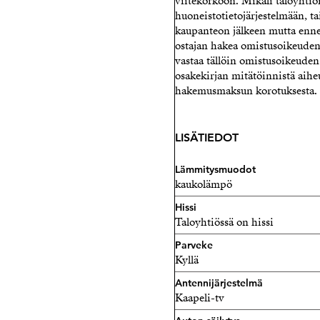
viitekorkoon. Mikäli taloyhtiö
huoneistotietojärjestelmään, ta
kaupanteon jälkeen mutta ennen
ostajan hakea omistusoikeuden 
vastaa tällöin omistusoikeuden
osakekirjan mitätöinnistä aihe
hakemusmaksun korotuksesta.
LISÄTIEDOT
Lämmitysmuodot
kaukolämpö
Hissi
Taloyhtiössä on hissi
Parveke
Kyllä
Antennijärjestelmä
Kaapeli-tv