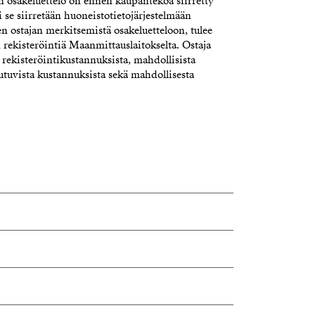
n osakeluettelo on ennen kaupantekoa siirretty
i se siirretään huoneistotietojärjestelmään
 ostajan merkitsemistä osakeluetteloon, tulee
rekisteröintiä Maanmittauslaitokselta. Ostaja
 rekisteröintikustannuksista, mahdollisista
utuvista kustannuksista sekä mahdollisesta