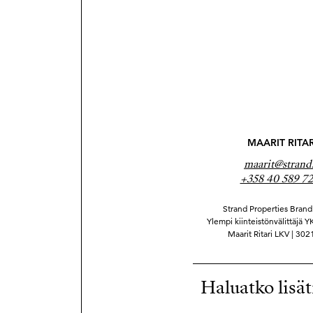
MAARIT RITAR
maarit@strand.
+358 40 589 7
Strand Properties Brand 
Ylempi kiinteistönvälittäjä 
Maarit Ritari LKV | 30
Haluatko lisät