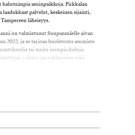
ut halutuimpia asuinpaikkoja. Pirkkalan
 laadukkaat palvelut, keskeinen sijainti,
i Tampereen läheisyys.
anni on valmistunut Suupanmäelle aivan
a 2022, ja se tarjoaa huoletonta asumista
monttihuolia tai muita isompia kuluja.
stettynä, reiluun parvekkeeseen sekä
in on kokonaisuus joka sopii moneen
ita, muistoja, valoja ja värejä tarjoava.
tuu makuuhuoneesta, keittiön ja olohuoneen
 tehtävänä on ollut tehdä pohjaratkaisusta
oistavasti sinkun tai pienen perheen asuntona.
ä juuri sinun näköisen.
n jatkeena on aurinkoinen lasitettu