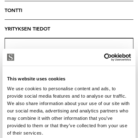
Talossa on tehty vuosien varrella tärkeitä päivityksiä,
TONTTI
kuten käyttövesiputkien uusiminen ja viemärien
sukitus vuonna 2021 sekä aurinkopaneelien asennukset
YRITYKSEN TIEDOT
vuosina 2023–2024. Lämmitysjärjestelmä vaatii
kuitenkin kunnostusta, mikä on hyvä huomioida
kokonaisuutta suunniteltaessa.
Sijainti tarjoaa rauhallista asumista luonnonläheisessä
ympäristössä, mutta kuitenkin palveluiden ja
This website uses cookies
kulkuyhteyksien saavutettavuudella.
We use cookies to personalise content and ads, to
Tämä koti on erinomainen valinta ostajalle, joka
provide social media features and to analyse our traffic.
arvostaa omaa tonttia ja mahdollisuutta tehdä kodista
We also share information about your use of our site with
our social media, advertising and analytics partners who
juuri oman näköinen.
may combine it with other information that you’ve
TUUKKA HAKKARAINEN
Kysy lisätietoja välittäjältä.
provided to them or that they’ve collected from your use
tuukka.hakkarainen@strand.fi
of their services.
Tuukka Hakkarainen