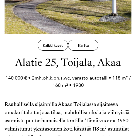
Kaikki kuvat
Kartta
Alatie 25, Toijala, Akaa
140 000 € • 2mh,oh,k,ph,s,wc, varasto,autotalli • 118 m² /
168 m² • 1980
Rauhallisella sijainnilla Akaan Toijalassa sijaitseva
omakotitalo tarjoaa tilaa, mahdollisuuksia ja viihtyisää
asumista puutarhamaisella tontilla. Tämä vuonna 1980
valmistunut yksitasoinen koti käsittää 118 m² asuintilat