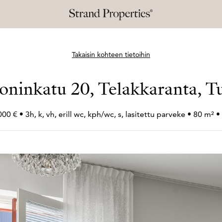
Takaisin kohteen tietoihin
oninkatu 20, Telakkaranta, T
00 € • 3h, k, vh, erill wc, kph/wc, s, lasitettu parveke • 80 m² 