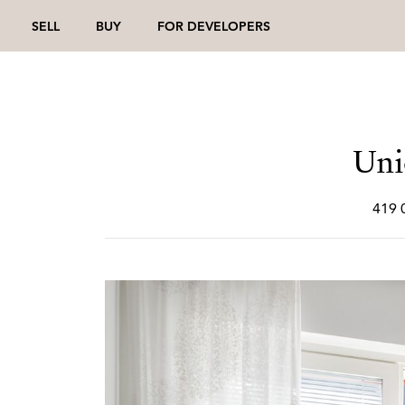
SELL
BUY
FOR DEVELOPERS
Uni
419 0