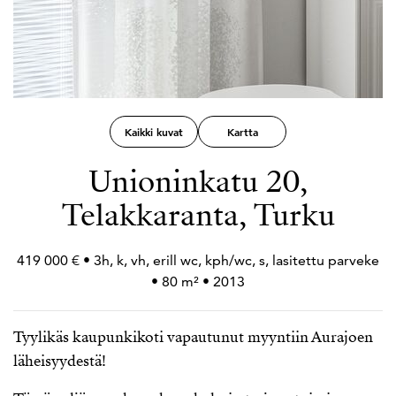
Kaikki kuvat
Kartta
Unioninkatu 20,
Telakkaranta, Turku
419 000 € • 3h, k, vh, erill wc, kph/wc, s, lasitettu parveke
• 80 m² • 2013
Tyylikäs kaupunkikoti vapautunut myyntiin Aurajoen
läheisyydestä!