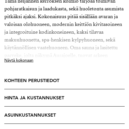
Tämä neljännen kerroksen kolmio tarjoaa toimivan
pohjaratkaisun ja laadukasta, sekä huoletonta asumista
pitkäksi ajaksi. Kokonaisuus pitää sisällään avaran ja
valoisan olohuoneen, modernin keittiön kivitasoineen
ja integroituine kodinkoneineen, kaksi tilavaa
makuuhuonetta, spa-henkisen kylpyhuoneen, sekä
käytännöllisen vaatehuoneen. Oma sauna ja lasitettu
parveke, jolta näkymä Aurajoelle, tuovat arkeen
Näytä kokonaan
ripauksen luksusta. Vesikiertoinen lattialämmitys ja
huoneistokohtainen viilennys viimeistelevät
asumismukavuuden.
KOHTEEN PERUSTIEDOT
Vuonna 2013 valmistunut Asunto Oy Turun
HINTA JA KUSTANNUKSET
Androksenranta sijaitsee omalla tontillaan ja lämpiää
edullisesti, sekä energiatehokkaasti kaukolämmöllä.
Yhtiö on hyvin hoidettu, eikä merkittäviä
ASUINKUSTANNUKSET
korjaustarpeita ole näköpiirissä. Taloyhtiö koostuu