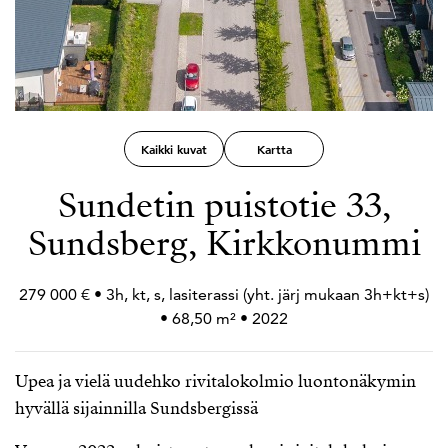
Kaikki kuvat
Kartta
Sundetin puistotie 33,
Sundsberg, Kirkkonummi
279 000 € • 3h, kt, s, lasiterassi (yht. järj mukaan 3h+
kt+
s)
• 68,50 m² • 2022
Upea ja vielä uudehko rivitalokolmio luontonäkymin
hyvällä sijainnilla Sundsbergissä