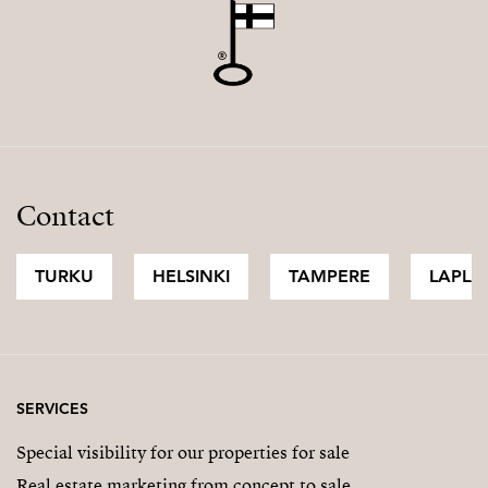
Contact
TURKU
HELSINKI
TAMPERE
LAPLA
SERVICES
Special visibility for our properties for sale
Real estate marketing from concept to sale