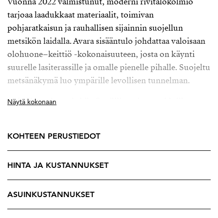
Vuonna 2022 valmistunut, moderni rivitalokolmio
tarjoaa laadukkaat materiaalit, toimivan
pohjaratkaisun ja rauhallisen sijainnin suojellun
metsikön laidalla. Avara sisääntulo johdattaa valoisaan
olohuone–keittiö -kokonaisuuteen, josta on käynti
suurelle lasiterassille ja omalle pienelle pihalle. Suojeltu
metsänäkymä luo ympärille levollisen tunnelman.
Keittiö on ajaton ja käytännöllinen integroiduilla
Näytä kokonaan
kodinkoneilla sekä runsaalla säilytys- ja
työskentelytilalla. Yläkerrassa sijaitsee kaksi
KOHTEEN PERUSTIEDOT
makuuhuonetta, joista päämakuuhuoneessa on
ranskalainen parveke ja näkymä metsikköön. Yläkerran
HINTA JA KUSTANNUKSET
kylpyhuoneessa on laadukkaat laatat ja sadesuihku, ja
saunassa moderni lasiseinä sekä tyylikäs panelointi.
Extrana reilu tila mm. pyykinpesukoneelle ja kuivurille.
ASUINKUSTANNUKSET
Huoneiston käyttöön kuuluu autopaikka kätevästi