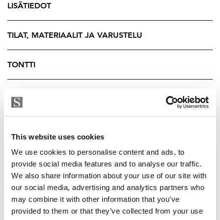
LISÄTIEDOT
asunnon läheisyydessä sähköpistokkeella sekä varasto
samassa rakennuksessa. Lämmityksenä toimii
kaukolämpö, ja se sisältyy vastikkeeseen.
TILAT, MATERIAALIT JA VARUSTELU
Hieno sijainti, kotipihalla on luonto läsnä ja
TONTTI
uimarantakin on vain n. 5 minuutin kävelyn päässä.
Sundsberg on idyllinen kylä Kehä III:n ja Länsiväylän
TALOYHTIÖ
tuntumassa, alle puolen tunnin ajomatkan päässä
Helsingistä. Alue koostuu pääosin 2000-luvulla
YRITYKSEN TIEDOT
rakennetuista pientaloista, ja ympäröivä meri, metsä ja
This website uses cookies
avara luonto ovat osa puistomaista asuinympäristöä.
We use cookies to personalise content and ads, to
provide social media features and to analyse our traffic.
Sundbergissa on oma monipuolinen lähikauppa,
We also share information about your use of our site with
kuntosali, uudistunut Pehtorin talo, jossa toimii mm.
our social media, advertising and analytics partners who
taidekoulu. Alueelle on avattu juuri laadukas ravintola
may combine it with other information that you’ve
Ek. Suosittu lähikoulu ja 5 päiväkotia helpottavat
provided to them or that they’ve collected from your use
lapsiperheen arkea. Sijainti on ihanteellinen luonnosta