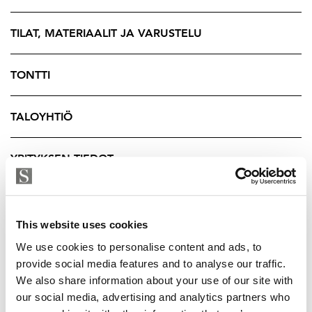
sisääntuloporttina alueelle.
TILAT, MATERIAALIT JA VARUSTELU
Ensimmäisenä alueelle valmistui maaliskuussa 2024 As
Oy Samppalinnan Gustav ja marraskuussa 2024
valmistui As Oy Samppalinnan Carin. Nyt myytävä
TONTTI
asunto on joulukuussa 2025 valmistuvassa As Oy
Idassa. Tämän hulppean asumisen luksusta tarjoavan
TALOYHTIÖ
kodin yhteydessä on mahdollisuus ostaa erillinen
varasto-osake ja autohallipaikka.
YRITYKSEN TIEDOT
Samppalinna sijaitsee Turun parhaalla paikalla
kävelymatkan päässä ydinkeskustasta. Sen välittömässä
läheisyydessä ovat Urheilupuisto,
This website uses cookies
Samppalinnanpuisto, Samppalinnan maauimala,
We use cookies to personalise content and ads, to
Aurajoki, Turun kaupunginteatteri, Wäinö Aaltosen
provide social media features and to analyse our traffic.
museo sekä koulut ja päiväkodit.
We also share information about your use of our site with
our social media, advertising and analytics partners who
Sepänkadun kortteli on yksi Turun arvokkaimmista ja