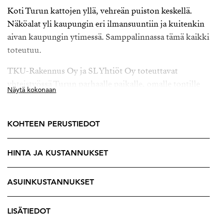
Koti Turun kattojen yllä, vehreän puiston keskellä.
Näköalat yli kaupungin eri ilmansuuntiin ja kuitenkin
aivan kaupungin ytimessä. Samppalinnassa tämä kaikki
toteutuu.
TKU-Rakennus Oy ja SL Yhtiöt Oy toteuttavat
yhteistyössä Turun parhaalle paikalle, omalle tontille
Näytä kokonaan
Samppalinnan kukkulan päälle ainutlaatuisen,
skandinaavisen asuinalueen, jonka on suunnitellut
arkkitehti Pekka Mäki Sigge Arkkitehdit Oy:stä.
KOHTEEN PERUSTIEDOT
Moderni ja ajaton asuinkortteli koostuu viidestä
HINTA JA KUSTANNUKSET
uudesta pistetalosta, Neitsytpolun puoleisten
kerrostalojen väliin rakennettavista kaksikerroksisista
ASUINKUSTANNUKSET
townhouse -asunnoista sekä kahdesta säilytettävästä
rakennuksesta. Kortteliin kuljetaan Luostarinkadun
päässä olevan rakennuksen alta sen toimiessa
LISÄTIEDOT