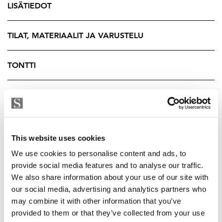
LISÄTIEDOT
huikeista merimaisemista ja auringosta. Kummastakin
yläkerran makuuhuoneesta on pääsy parvekkeelle.
Lisäksi huoneistossa on alakerran makuuhuoneen
TILAT, MATERIAALIT JA VARUSTELU
yhteydessä vielä oma parveke, joka tuo lisää tilaa ja
mahdollisuuksia ulkona oleskeluun.
TONTTI
Tilava ja huolella suunniteltu pohjaratkaisu tarjoaa
TALOYHTIÖ
kolme makuuhuonetta, jotka mahdollistavat joustavan
asumisen niin perheelle kuin työskentelyyn kotona.
Olohuoneen takka tuo lämpöä ja tunnelmaa, ja oma
YRITYKSEN TIEDOT
sauna viimeistelee arjen luksuksen. Tässä portaassa ei
This website uses cookies
ole hissiä.
We use cookies to personalise content and ads, to
provide social media features and to analyse our traffic.
Sijainti Katajanokalla on vertaansa vailla. Merelliset
We also share information about your use of our site with
kävelyreitit, sataman maisemat ja puistot alkavat lähes
our social media, advertising and analytics partners who
kotiovelta. Alueen ikoninen Uspenskin katedraali
may combine it with other information that you’ve
kohoaa näyttävästi lähialueella ja tuo ympäristöön
provided to them or that they’ve collected from your use