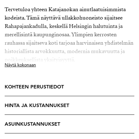
Tervetuloa yhteen Katajanokan ainutlaatuisimmista
kodeista. Tämä näyttävä ullakkohuoneisto sijaitsee
Rahapajankadulla, keskellä Helsingin halutuinta ja
merellisintä kaupunginosaa. Ylimpien kerrosten
rauhassa sijaitseva koti tarjoaa harvinaisen yhdistelmän
historiallista arvokkuutta, modernia mukavuutta ja
poikkeuksellista yksityisyyttä.
Näytä kokonaan
Huoneiston upeat merinäkymät ja ainutlaatuinen
ullakkotunnelma tekevät tästä kodista täysin uniikin.
KOHTEEN PERUSTIEDOT
Valo tulvii sisään korkeista ikkunoista, ja
ullakkokerrokselle tyypilliset korkeat tilat, vinot katot
HINTA JA KUSTANNUKSET
ja persoonalliset yksityiskohdat luovat vaikuttavan
kokonaisuuden. Kaksikerroksinen pohjaratkaisu tuo
kotiin näyttävyyttä ja toiminnallisuutta.
ASUINKUSTANNUKSET
Kodin kruunaa suuri terassiparveke, jossa voit nauttia