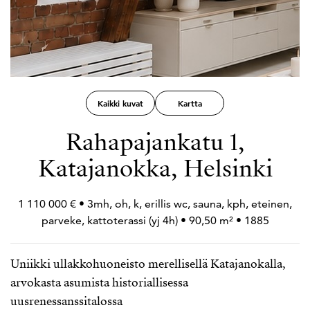
Kaikki kuvat
Kartta
Rahapajankatu 1,
Katajanokka, Helsinki
1 110 000 € • 3mh, oh, k, erillis wc, sauna, kph, eteinen,
parveke, kattoterassi (yj 4h) • 90,50 m² • 1885
Uniikki ullakkohuoneisto merellisellä Katajanokalla,
arvokasta asumista historiallisessa
uusrenessanssitalossa