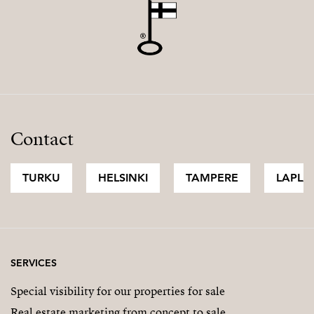
Contact
TURKU
HELSINKI
TAMPERE
LAPLA
SERVICES
Special visibility for our properties for sale
Real estate marketing from concept to sale