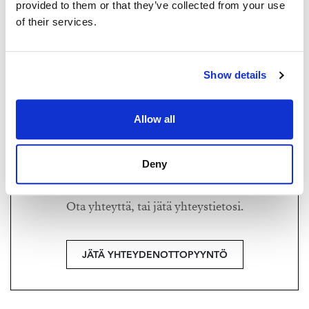
provided to them or that they’ve collected from your use
of their services.
MAARIT RITARI
maarit@strand.fi
+358 40 589 7299
Show details
Strand Properties Brand Partner,
Ylempi kiinteistönvälittäjä YKV, LKV, MJD
Allow all
Maarit Ritari LKV | 3021022-8
Deny
Haluatko lisätietoja?
Ota yhteyttä, tai jätä yhteystietosi.
JÄTÄ YHTEYDENOTTOPYYNTÖ