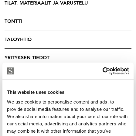
Tämä koti on täydellinen yhdistelmä väljyyttä, laatua ja
TILAT, MATERIAALIT JA VARUSTELU
lämpöä aivan Toijalan keskustan palvelujen äärellä.
Sovi esittely
TONTTI
Maarit Ritari
TALOYHTIÖ
Kiinteistönvälittäjä LKV, YKV, MJD
Strand Properties Brand Partner
YRITYKSEN TIEDOT
040 589 7299 - maarit@strand.fi
This website uses cookies
We use cookies to personalise content and ads, to
provide social media features and to analyse our traffic.
We also share information about your use of our site with
our social media, advertising and analytics partners who
may combine it with other information that you’ve