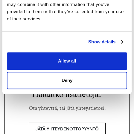
känsla. Tre sovrum, stort badrum (stambyte 2016) samt
may combine it with other information that you’ve
separat wc. Välskött bostadsbolag på egen tomt. Närhet
provided to them or that they’ve collected from your use
till parker, caféer och havet.
of their services.
Ota yhteyttä ja sovi yksittäisesittelyyn aika,
NINA NORRGÅRD
förfrågningar och visningar
nina@strand.fi
Show details
+358 40 352 3752
Nina Norrgård, LKV
040 352 3752
Allow all
Strand Properties,
nina@strand.fi
Kiinteistönvälittäjä LKV, YKV, LVV
IG ninanikkunat
Deny
Haluatko lisätietoja?
Ota yhteyttä, tai jätä yhteystietosi.
JÄTÄ YHTEYDENOTTOPYYNTÖ