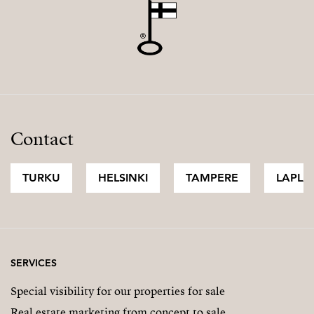
Contact
TURKU
HELSINKI
TAMPERE
LAPLA
SERVICES
Special visibility for our properties for sale
Real estate marketing from concept to sale