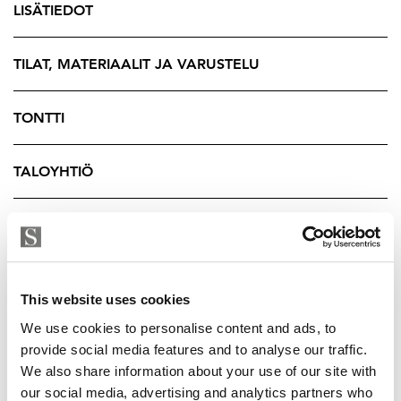
LISÄTIEDOT
Taloyhtiötä on hoidettu suunnitelmallisesti,
putkiremontti on tehty 2016, katto uusittu 2017, hissit
rakennettu 2018 sekä pihapiiri kunnostettu 2019.
TILAT, MATERIAALIT JA VARUSTELU
Yhtiövastike on varsin maltillinen, vain 4,50€/m².
TONTTI
Taloyhtiö sijaitsee heti Korkeavuorenkadun vieressä ja
kahvilat, kaupat, ravintolat sekä Ullanlinnan
TALOYHTIÖ
viehättävät kadut, puistot ja merenranta ovat kaikki
vain muutaman askeleen päässä. Tämä koti tarjoaa
mahdollisuuden yhdistää historiallinen tunnelma, arjen
YRITYKSEN TIEDOT
toimivuus ja arvostettu sijainti yhdeksi
kokonaisuudeksi. Kouluunkaan ei tarvitse ylitää edes
katua.
This website uses cookies
We use cookies to personalise content and ads, to
Välplanerad och ljus 4 rum och kök i ett vackert
provide social media features and to analyse our traffic.
jugendhus (1908) i Ulrikasborg. Högt i tak, stora
We also share information about your use of our site with
fönster och ljusa plankgolv skapar en ljus och rymlig
our social media, advertising and analytics partners who