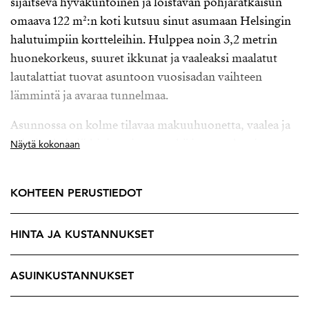
sijaitseva hyväkuntoinen ja loistavan pohjaratkaisun
omaava 122 m²:n koti kutsuu sinut asumaan Helsingin
halutuimpiin kortteleihin. Hulppea noin 3,2 metrin
huonekorkeus, suuret ikkunat ja vaaleaksi maalatut
lautalattiat tuovat asuntoon vuosisadan vaihteen
lämmintä ja avaraa tunnelmaa.
Asunnossa on kolme tilavaa makuuhuonetta, vaalea ja
toimiva keittiö kivitasoineen, sekä iso, moderni
Näytä kokonaan
putkiremontin yhteydessä 2016 uusittu kylpyhuone.
Tilavassa kylpyhuoneessa mm. amme ja tilaa
KOHTEEN PERUSTIEDOT
pyykkihuollolle. Arkea helpottaa myös erillinen wc
sekä käytännöllinen vaatehuone heti eteisen
HINTA JA KUSTANNUKSET
yhteydessä. Olohuoneen ja suurimman makuuhuoneen
ikkunoista avautuu näkymä Vuorimiehenkadulle,
muiden huoneiden ikkunat avautuvat suojaisalle
ASUINKUSTANNUKSET
sisäpihalle.