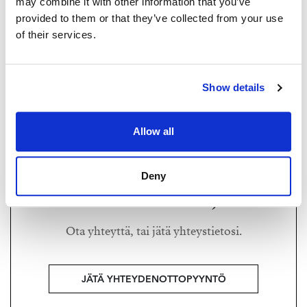
may combine it with other information that you’ve
provided to them or that they’ve collected from your use
of their services.
MANNA SATULI
manna@strand.fi
Show details
+358 50 550 2638
Strand Properties Brand Partner,
Allow all
Kiinteistönvälittäjä LKV, KTM, sisustussuunnittelija
Manna Satuli LKV | 2683670-3
Deny
Haluatko lisätietoja?
Ota yhteyttä, tai jätä yhteystietosi.
JÄTÄ YHTEYDENOTTOPYYNTÖ