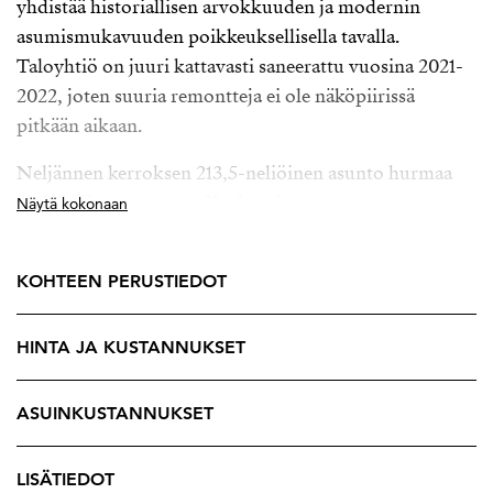
yhdistää historiallisen arvokkuuden ja modernin
asumismukavuuden poikkeuksellisella tavalla.
Taloyhtiö on juuri kattavasti saneerattu vuosina 2021-
2022, joten suuria remontteja ei ole näköpiirissä
pitkään aikaan.
Neljännen kerroksen 213,5-neliöinen asunto hurmaa
heti sisään astuttaessa. Korkeat huoneet, upeat
Näytä kokonaan
kasettikatot, useat kauniit kakluunit sekä näyttävä
suuri kulmaerkkeri luovat asuntoon ainutlaatuisen
KOHTEEN PERUSTIEDOT
tunnelman. Laadukkaasti toteutettu kokonaisuus ja
harmoniset, neutraalit sävyt tekevät asunnosta
HINTA JA KUSTANNUKSET
ajattoman ja helposti lähestyttävän monen makuun.
Asunnon sijainti ja näkymät ovat poikkeukselliset.
ASUINKUSTANNUKSET
Ikkunoista avautuvat pitkät näkymät pitkin
Bulevardia, Vanhaan kirkkopuistoon sekä Annankatua
LISÄTIEDOT
Johanneksenpuiston suuntaan. Lisäksi sisäpihan