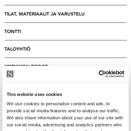
puolella on parveke. Kokonaisuuden kruunaavat oma
sauna sekä mahdollisuus ostaa tai vuokrata autopaikka
TILAT, MATERIAALIT JA VARUSTELU
viereisestä korttelista. Asuntoon pääsee esteettömästi.
TONTTI
Bulevardi 14 sijaitsee aivan Helsingin Stockmannin
läheisyydessä ja parhaiden ravintoloiden, kahviloiden,
TALOYHTIÖ
putiikkien ja palveluiden lähellä. Tämä koti tarjoaa
harvinaisen yhdistelmän arvokiinteistön tunnelmaa,
huippusijaintia ja modernia asumisen laatua.
YRITYKSEN TIEDOT
This website uses cookies
We use cookies to personalise content and ads, to
provide social media features and to analyse our traffic.
We also share information about your use of our site with
our social media, advertising and analytics partners who