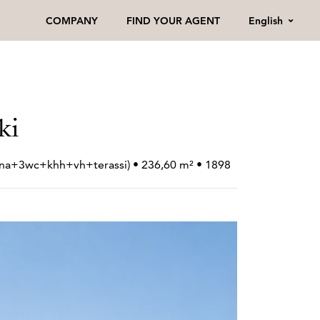
English
COMPANY
FIND YOUR AGENT
ki
na+
3wc+
khh+
vh+
terassi) • 236,60 m² • 1898