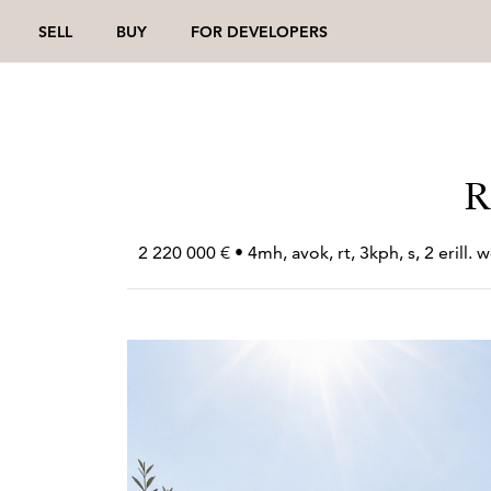
SELL
BUY
FOR DEVELOPERS
R
2 220 000 € • 4mh, avok, rt, 3kph, s, 2 erill. w