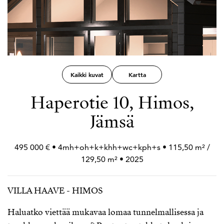
Kaikki kuvat
Kartta
Haperotie 10, Himos,
Jämsä
495 000 € • 4mh+
oh+
k+
khh+
wc+
kph+
s • 115,50 m² /
129,50 m² • 2025
VILLA HAAVE - HIMOS
Haluatko viettää mukavaa lomaa tunnelmallisessa ja