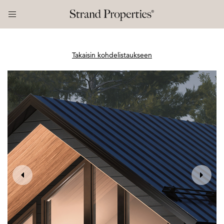
Takaisin kohdelistaukseen