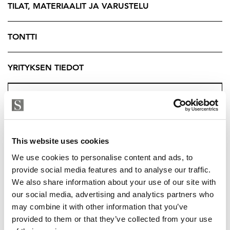
ympäröivästä luonnosta. Tunnelmallinen takka luo
TILAT, MATERIAALIT JA VARUSTELU
lämpöä talvi-iltoina.
Haave sopii myös sinulle joka ajattelit hankkia huvilan
TONTTI
myös osittain sijoitukseen, sen tilat riittävät hyvin
myös vuokraajien toiveisiin. Himoslomat tarjoavat
YRITYKSEN TIEDOT
vuokraajille hyvää palvelua, näin kaikea ei aina tarvitse
hoitaa itse. Alueella on myös allasyrittäjä, joka tarjoaa
poreammeet. Tule ja koe luonnonläheinen elämäntyyli.
Materiaalit ja varusteet on huolella valittu mm. Lattiat
This website uses cookies
ovat kovaa kulutusta kestävä vinyylilankkua, kosteat
tilat, sekä kodinhoitohuone ovat laattaa, seinäpinnat
We use cookies to personalise content and ads, to
tyylikkäästi paksua hirttä ja osittain maalattua levyä.
provide social media features and to analyse our traffic.
We also share information about your use of our site with
Eikä myöskään kodinkoneissa ja muissa
our social media, advertising and analytics partners who
varusteluissakaan ole tingitty.
may combine it with other information that you’ve
provided to them or that they’ve collected from your use
Huvilaan on suunniteltu selkeitä huonetiloja, jotka
MAARIT RITARI