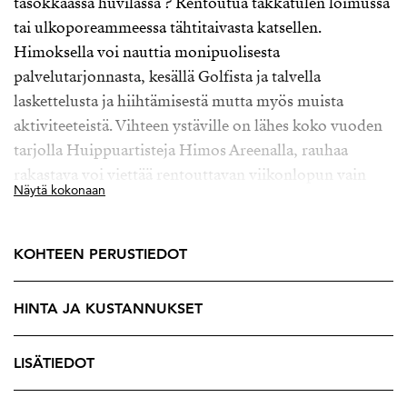
tasokkaassa huvilassa ? Rentoutua takkatulen loimussa
tai ulkoporeammeessa tähtitaivasta katsellen.
Himoksella voi nauttia monipuolisesta
palvelutarjonnasta, kesällä Golfista ja talvella
laskettelusta ja hiihtämisestä mutta myös muista
aktiviteeteistä. Vihteen ystäville on lähes koko vuoden
tarjolla Huippuartisteja Himos Areenalla, rauhaa
rakastava voi viettää rentouttavan viikonlopun vain
Näytä kokonaan
nauttien mökin tarjoamasta tunnelmasta.
Viehättävä ja tasokkkaasti varusteltu
KOHTEEN PERUSTIEDOT
massiivihirsihuvila - Villa Haave, rakennetaan
Himokelle päättyvän Haperotien varrelle. Oma vähän
HINTA JA KUSTANNUKSET
yli 1000 neliön tontti mahdollistaa pihasuunnittelun
omien toiveiden mukaisesti. Tämä kodikas neljän
makuuhuoneen huvila tarjoaa rauhallisen pakopaikan
LISÄTIEDOT
kiireisestä arjesta. Avaa ovet suurelle terassille ja nauti