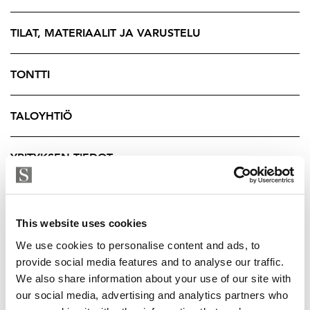
Asuntoa on remontoitu vanhaa perinnettä
kunnioittaen mutta niin, että se palvelee tämän päivän
TILAT, MATERIAALIT JA VARUSTELU
asumisen vaatimuksia. Olohuoneessa on hyvin säilynyt
vanha kaakeliuuni, keittiön tunnelmallinnen tiiliseinä
TONTTI
ja kauniit ikkunaruudut ovat kaikki elementtejä jotka
tekevät tästä kodista tunnelmallisen ja persoonallisen.
TALOYHTIÖ
Lisämausteensa tähän viehättävään kotiin antaa myös
yläkerta, jonne portaat johtavat käytännöllisesti
YRITYKSEN TIEDOT
keskeltä taloa. Valoa porraskäytävään tuo mukavasti
pyöreä ikkuna joka on toteutettu huoneiden väliin.
Kodin pääasialliset materiaalit sekä sisustukselliset
ratkaisut sointuvat luontevasti yhteen ja silti koko ajan
This website uses cookies
kauniisti toinen toisiaan korostaen.
We use cookies to personalise content and ads, to
provide social media features and to analyse our traffic.
Bonuksena ympäristöstä löytyvät täydelliset
We also share information about your use of our site with
kulkuyhteydet, oli tarpeesi sitten juna- tai linja-
our social media, advertising and analytics partners who