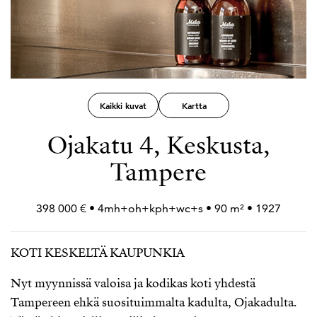
Kaikki kuvat
Kartta
Ojakatu 4, Keskusta,
Tampere
398 000 € • 4mh+
oh+
kph+
wc+
s • 90 m² • 1927
KOTI KESKELTÄ KAUPUNKIA
Nyt myynnissä valoisa ja kodikas koti yhdestä
Tampereen ehkä suosituimmalta kadulta, Ojakadulta.