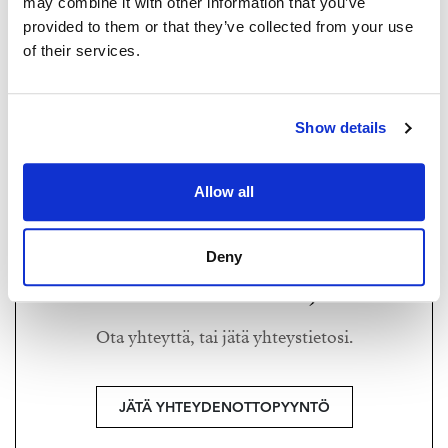
autoasema. Myös kaikki keskustan liikkeet, loistavat
may combine it with other information that you’ve
ruokakaupat ja muut palvelut aukeavat aivan
provided to them or that they’ve collected from your use
of their services.
kotiovelta.
MAARIT RITARI
Sovi esittelysi ja ihastut
maarit@strand.fi
Show details
+358 40 589 7299
Maarit Ritari 0405897299
maarit@strand.fi
Strand Properties Brand Partner,
Allow all
Ylempi kiinteistönvälittäjä YKV, LKV, MJD
Maarit Ritari LKV | 3021022-8
Deny
Haluatko lisätietoja?
Ota yhteyttä, tai jätä yhteystietosi.
JÄTÄ YHTEYDENOTTOPYYNTÖ