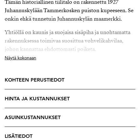
Tämän historiallinen tiilitalo on rakennettu 1927
Juhannuskylään Tammerkosken puiston kupeeseen. Se
onkin ehkä tunnetuin Juhannuskylän maamerkki.
Yhtiöllä on kaunis ja suojaisa sisäpiha ja unohtamatta
rakennuksessa toimivaa suosittua vohvelikahvilaa,
johon kannattaa ehdottomasti poiketa.
Näytä kokonaan
Tässä kauniissa historiallisessa talossa on persoonallisia
asuntoja ja osassa tiloja onkin laajennettu joko
ullakolle tai kellaritiloihin. Asuntojen vetovoima on
KOHTEEN PERUSTIEDOT
persoonalliset huoneratkaisut sekä talon sijainti aivan
Keskustassa kaikkien palveluiden sydämessä. Tämän
HINTA JA KUSTANNUKSET
talon asukkaat elävät siis osana suomalaisen
arkkitehtuurin maineikasta ja kiehtovaa historiaa.
ASUINKUSTANNUKSET
Itse tämä koti sijaitsee toisessa kerroksessa ja sen
kaunis ulko-ovi johdattaa sinut sisään eteiseen.
LISÄTIEDOT