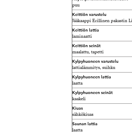
puu
Keittiön varustelu
Jääkaappi Erillinen pakastin L
Keittiön lattia
laminaatti
Keittiön seinät
maalattu, tapetti
Kylpyhuoneen varustelu
lattialämmitys, suihku
Kylpyhuoneen lattia
laatta
Kylpyhuoneen seinät
kaakeli
Kiuas
sähkökiuas
Saunan lattia
laatta