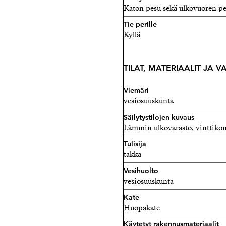
Katon pesu sekä ulkovuoren pe
Tie perille
Kyllä
TILAT, MATERIAALIT JA 
Viemäri
vesiosuuskunta
Säilytystilojen kuvaus
Lämmin ulkovarasto, vinttiko
Tulisija
takka
Vesihuolto
vesiosuuskunta
Kate
Huopakate
Käytetyt rakennusmateriaalit