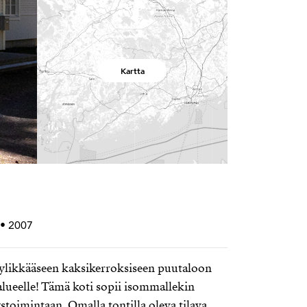
Kartta
 • 2007
ylikkääseen kaksikerroksiseen puutaloon
alueelle! Tämä koti sopii isommallekin
ystoimintaan. Omalla tontilla oleva tilava