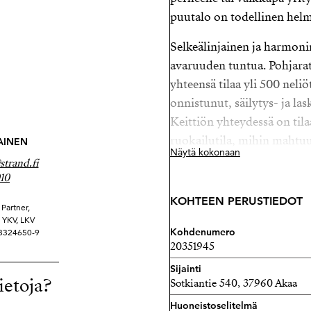
puutalo on todellinen helm
Selkeälinjainen ja harmonine
avaruuden tuntua. Pohjarat
yhteensä tilaa yli 500 neliö
onnistunut, säilytys- ja lask
Keittiön yhteydessä on tila
ruokailutila, mihin mahtuu
AINEN
Näytä kokonaan
puitteet niin arkeen kuin j
trand.fi
10
Tästä kodista löytyy kuusi 
KOHTEEN PERUSTIEDOT
yhden huoneen työ- tai vie
Partner,
ä YKV, LKV
asunnossa on yhteensä kol
Kohdenumero
 3324650-9
jossa autokatos, autotalli ja
20351945
tule puutetta. Ulkorakenn
Sijainti
ietoja?
tilaa.
Sotkiantie 540, 37960 Akaa
Huoneistoselitelmä