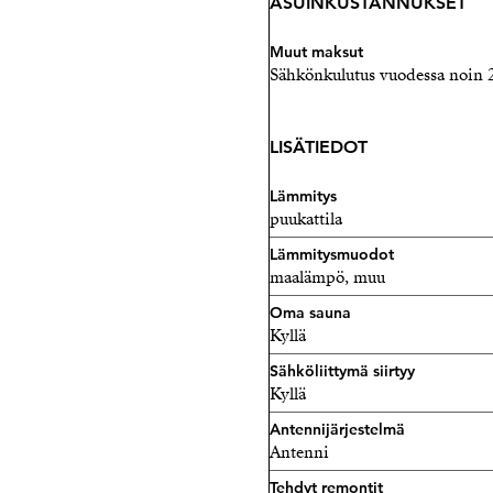
ASUINKUSTANNUKSET
Muut maksut
Sähkönkulutus vuodessa noin
LISÄTIEDOT
Lämmitys
puukattila
Lämmitysmuodot
maalämpö, muu
Oma sauna
Kyllä
Sähköliittymä siirtyy
Kyllä
Antennijärjestelmä
Antenni
Tehdyt remontit