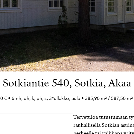
Sotkiantie 540, Sotkia, Akaa
0 € • 6mh, oh, k, ph, s, 3*ullakko, aula • 385,90 m² / 587,50 m²
Tervetuloa tutustumaan ty
rauhallisella Sotkian asuin
perheelle tai vaikkapa yrit