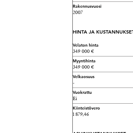
Strand Properties Brand P
Rakennusvuosi
2007
040 174 3010 – tuukka.hak
HINTA JA KUSTANNUKSE
Velaton hinta
349 000 €
Myyntihinta
349 000 €
Velkaosuus
-
Vuokrattu
Ei
Kiinteistövero
1 879,46