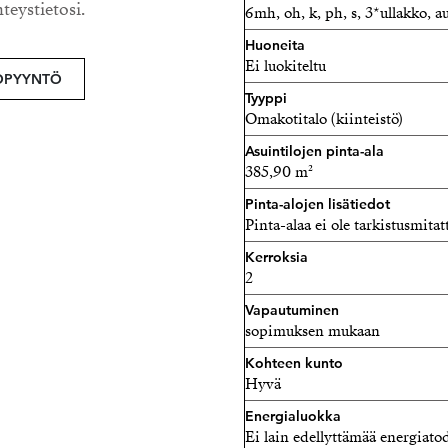
Tilavassa kodinhoitohuon
hteystietosi.
6mh, oh, k, ph, s, 3*ullakko, a
Kodinhoitohuoneen vieressä
Huoneita
kuivatella vaatteet ulkosa
Ei luokiteltu
OPYYNTÖ
saunassa voit nauttia löylyi
Tyyppi
Omakotitalo (kiinteistö)
Piha on suunniteltu siten e
monipuolisesti. Reilun kok
Asuintilojen pinta-ala
385,90 m²
talviaikana ja suuremmat ha
Pinta-alojen lisätiedot
varastossa.
Pinta-alaa ei ole tarkistusmitat
Talo lämpenee maalämmön 
Kerroksia
edullisina.
2
Vapautuminen
Tätät upeaa kokonaisuutta 
sopimuksen mukaan
kokonaisuuden pystyt hahm
Kohteen kunto
rohkeasti oma esittelyaika.
Hyvä
Tuukka Hakkarainen
Energialuokka
Ei lain edellyttämää energiatod
Ylempi Kiinteistönvälittä