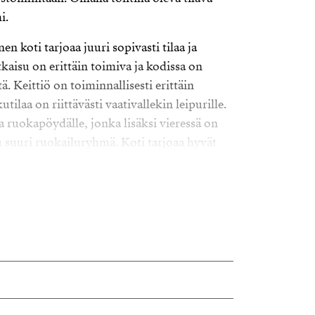
i.
n koti tarjoaa juuri sopivasti tilaa ja
kaisu on erittäin toimiva ja kodissa on
tä. Keittiö on toiminnallisesti erittäin
utilaa on riittävästi vaativallekin leipurille.
a ruokapöydälle, jonka lisäksi vieressä on
 suuri ruokailuryhmä. Koti tarjoaa hyvät
uhlaankin.
makuuhuonetta, joista voi tarvittaessa ottaa
rashuoneeksi. Vaatehuoneita/ varastoja
me, jonka lisäksi on lämmin ulkovarasto,
 4 erillistä huonetta, joten säilytystilasta ei
uksessa on yhteensä yli 200m2 lämmintä