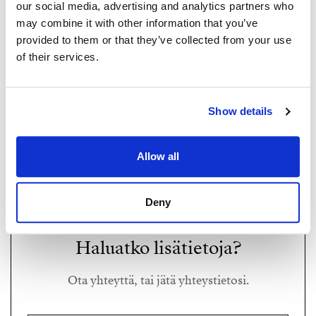
our social media, advertising and analytics partners who
Yläkerran kirjastohuone avautuu parvena olohuoneen
may combine it with other information that you’ve
suuntaan, korkeaan tilaan. Ratkaisu tuo kotiin
provided to them or that they’ve collected from your use
avaruutta ja arkkitehtonista kiinnostavuutta.
of their services.
Kirjastohuoneesta on käynti lasitetulle parvekkeelle.
Huoneisiin muodostuu oma tunnelmansa suurten
MIA HOLLANDS
Show details
ikkunoiden, korkeiden tilojen ja harkittujen näkymien
mia@strand.fi
ansiosta – valo kulkee tilasta toiseen ja tekee kodista
+358 400 548 888
elävän.
Allow all
Strand Properties Brand Partner,
Kiinteistönvälittäjä LKV, LVV, Kaupanvahvistaja, SKVL
Säilytystilaa on runsaasti, ja kokonaisuutta täydentävät
Laatuauktorisoitu
varastot sekä autotalli.
Mia Hollands LKV Oy | 3469940-3
Deny
Esittelyt ja lisätiedot,
Haluatko lisätietoja?
Mia Hollands
Ota yhteyttä, tai jätä yhteystietosi.
Kiinteistönvälittäjä LKV, LVV, Kaupanvahvistaja,
SKVL Laatuauktorisoitu