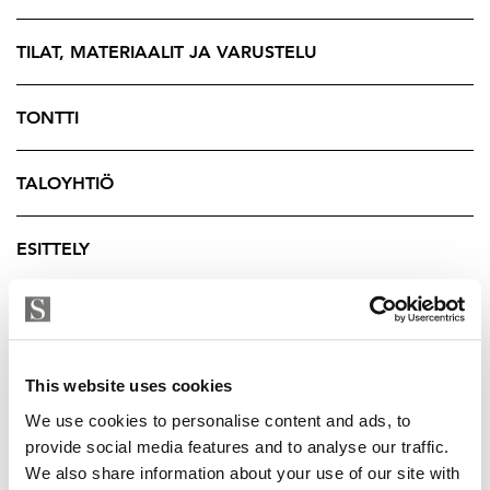
runsaasti luonnonvaloa ja avaavat näkymän terassille –
sisä- ja ulkotilat liittyvät toisiinsa vaivattomasti. Vaaleat
TILAT, MATERIAALIT JA VARUSTELU
sävyt, lasipinnat ja luonnonmateriaalien lämpö luovat
rauhallisen ja ajattoman ilmeen. Kodissa on kaksi
TONTTI
takkaa: varaava takka sekä tunnelmallinen avotakka.
TALOYHTIÖ
Pohjakerroksessa sijaitsee tunnelmallinen takkahuone,
jossa talon toinen takka tuo lämpöä ja luonnetta.
Saunaosasto luo loistavat puitteet rentoutumiseen:
ESITTELY
poreamme, kaksi suihkua ja led-valoin viimeistelty
löylyhuone.
YRITYKSEN TIEDOT
Kodissa on viisi makuuhuonetta, joista yksi sijoittuu
ensimmäiseen kerrokseen. Yläkerrassa sijaitsevat neljä
This website uses cookies
makuuhuonetta sekä kaksi wc-tilaa, joista toinen on
We use cookies to personalise content and ads, to
makuuhuoneen yhteydessä ja toisen yhteydessä on
provide social media features and to analyse our traffic.
suihku
We also share information about your use of our site with