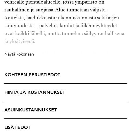
vehreälle pientaloalueelle, jossa ympäristö on
rauhallinen ja suojaisa. Alue tunnetaan väljistä
tonteista, laadukkaasta rakennuskannasta sekä arjen
sujuvuudesta – palvelut, koulut ja liikenneyhteydet
ovat kaikki lähellä, mutta tunnelma säilyy rauhallisena
ja yksityisenä.
Tämä kytketty erillistalo tarjoaa valoa, väljyyttä ja
Näytä kokonaan
harkittuja yksityiskohtia kolmessa kerroksessa.
Sisääntulokerroksen oleskelualueet rakentuvat
KOHTEEN PERUSTIEDOT
luontevasti keittiön, ruokailutilan ja olohuoneen
ympärille. Keittiö on ilmeeltään hillitty ja ajaton, ja sitä
HINTA JA KUSTANNUKSET
täydentävät integroidut kodinkoneet sekä toimivuutta
lisäävä saareke.
ASUINKUSTANNUKSET
Olohuoneessa katse kiinnittyy tilaa rytmittävään
takkaan, joka sijoittuu luontevasti ruokailutilan ja
LISÄTIEDOT
olohuoneen väliin. Suuret ikkunapinnat tuovat