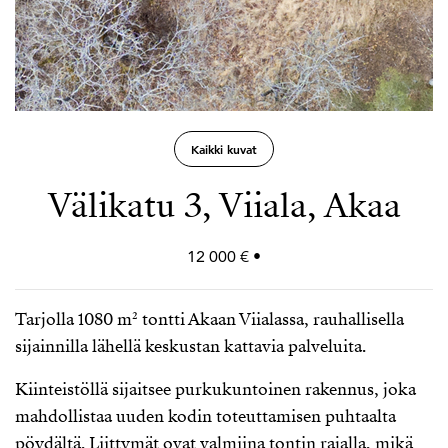
Kaikki kuvat
Välikatu 3, Viiala, Akaa
12 000 € •
Tarjolla 1080 m² tontti Akaan Viialassa, rauhallisella
sijainnilla lähellä keskustan kattavia palveluita.
Kiinteistöllä sijaitsee purkukuntoinen rakennus, joka
mahdollistaa uuden kodin toteuttamisen puhtaalta
pöydältä. Liittymät ovat valmiina tontin rajalla, mikä