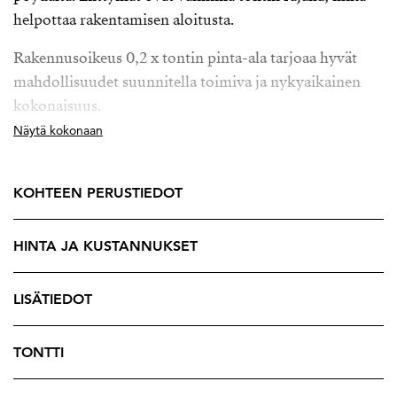
helpottaa rakentamisen aloitusta.
Rakennusoikeus 0,2 x tontin pinta-ala tarjoaa hyvät
mahdollisuudet suunnitella toimiva ja nykyaikainen
kokonaisuus.
Näytä kokonaan
Tämä tontti sopii erinomaisesti sinulle, joka haluat
rakentaa oman kodin valmiille paikalle palveluiden
läheisyyteen.
KOHTEEN PERUSTIEDOT
HINTA JA KUSTANNUKSET
LISÄTIEDOT
TONTTI