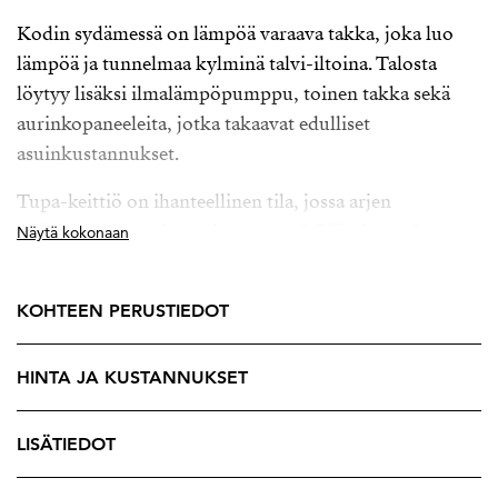
Kodin sydämessä on lämpöä varaava takka, joka luo
lämpöä ja tunnelmaa kylminä talvi-iltoina. Talosta
löytyy lisäksi ilmalämpöpumppu, toinen takka sekä
aurinkopaneeleita, jotka takaavat edulliset
asuinkustannukset.
Tupa-keittiö on ihanteellinen tila, jossa arjen
pyörittäminen sujuu vaivattomasti. Päärakennuksessa
Näytä kokonaan
on kaksi makuuhuonetta. Isompi makuuhuone on
mahdollista jakaa useammaksi huoneeksi.
KOHTEEN PERUSTIEDOT
Ulkorakennus tarjoaa runsaasti lisätilaa, ja oma lampi
tuo pihapiiriin rauhallisen elementin. Pihasauna
HINTA JA KUSTANNUKSET
kruunaa kokonaisuuden tarjoten autenttisen
suomalaisen saunaelämyksen omalla tontilla.
LISÄTIEDOT
Sijainti Urjalan maaseudulla tarjoaa rauhallisen ja