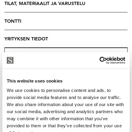
luonnonläheisen asuinympäristön, joka on kuitenkin
TILAT, MATERIAALIT JA VARUSTELU
sopivan matkan päässä palveluista. Tämä koti on
täydellinen valinta niille, jotka arvostavat historiaa,
TONTTI
luontoa ja modernia asumismukavuutta.
YRITYKSEN TIEDOT
This website uses cookies
We use cookies to personalise content and ads, to
provide social media features and to analyse our traffic.
We also share information about your use of our site with
our social media, advertising and analytics partners who
may combine it with other information that you’ve
provided to them or that they’ve collected from your use
TUUKKA HAKKARAINEN