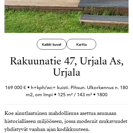
Kaikki kuvat
Kartta
Rakuunatie 47, Urjala As,
Urjala
169 000 € • h+
kph/wc+
kuisti. Pihsun. Ulkorkennus n. 180
m2, om lmpi • 125 m² / 143 m² • 1800
Koe ainutlaatuinen mahdollisuus asettua asumaan
historialliseen miljööseen, jossa modernit mukavuudet
yhdistyvät vanhan ajan kodikkuuteen.