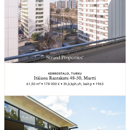
KERROSTALO, TURKU
Itäinen Rantakatu 48-50, Martti
61,50 m² • 178 000 € • 3h,k,kph,vh, lasit.p • 1963