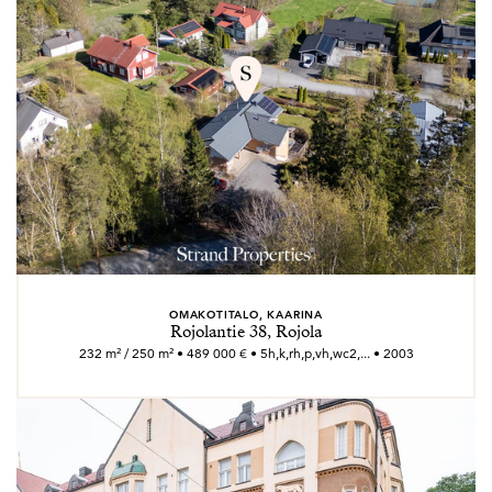
OMAKOTITALO, KAARINA
Rojolantie 38, Rojola
232 m² / 250 m² • 489 000 € • 5h,k,rh,p,vh,wc2,... • 2003