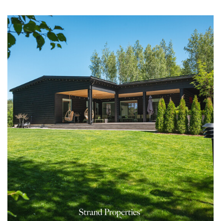
ostajalle kuin vaativan kohteen myyjälle.
Tarkka visuaalinen silmä ja taito tuoda jokainen kohde
parhaalla tavalla esiin erottavat Sirpan edukseen. Hän
tietää, miten kodit saadaan näyttämään juuri siltä,
mihin ostajat ihastuvat.
Sirpan työskentelystä välittyy aito intohimo –
välittäminen on hänelle enemmän kuin ammatti, se on
elämäntapa.
Vapaa-ajallaan Sirpa rentoutuu Naantalin kodissaan ja
nauttii ulkoilusta Afgaaninvinttikoiransa kanssa.