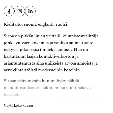
Kielitaito: suomi, englanti, ruotsi
Sirpa on pitkän linjan yrittäjä- kiinteistönvälittäjä,
jonka vuosien kokemus ja vankka ammattitaito
näkyvät jokaisessa toimeksiannossa. Hän on
kartuttanut laajan kontaktiverkoston ja
asiantuntemusta aina uniikeista arvoasunnoista ja
arvokiinteistöistä moderneihin koteihin.
Sirpan vahvuuksiin kuuluu kyky nähdä
mahdollisuuksia sielläkin, missä muut näkevät
haasteita.
Hänen määrätietoisuutensa ja näkemyksensä tekevät
Näytä koko kuvaus
hänestä luotettavan kumppanin niin ensiasunnon