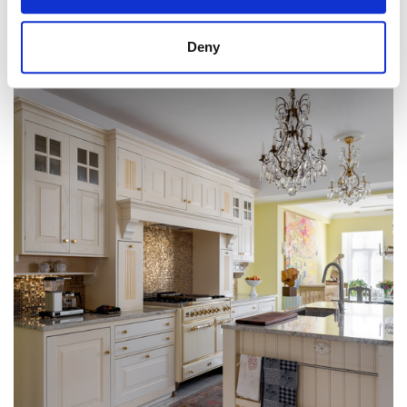
OMAKOTITALO, TURKU
Köydenpunojankatu 13, Kähärinmäki
132 m² / 244 m² • 283 000 € • 3-4h,k,kph,s • 1930
Deny