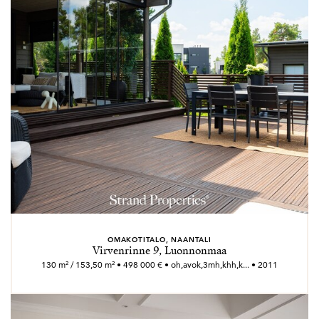
OMAKOTITALO, NAANTALI
Virvenrinne 9, Luonnonmaa
130 m² / 153,50 m² • 498 000 € • oh,avok,3mh,khh,k... • 2011