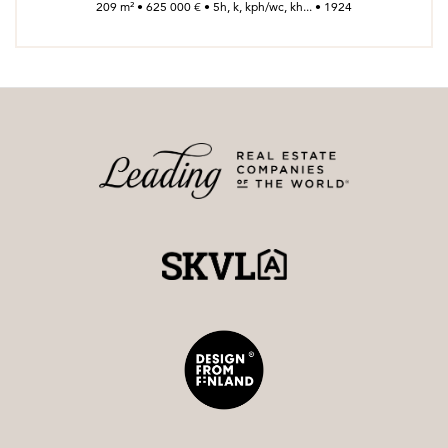
209 m² • 625 000 € • 5h, k, kph/wc, kh... • 1924