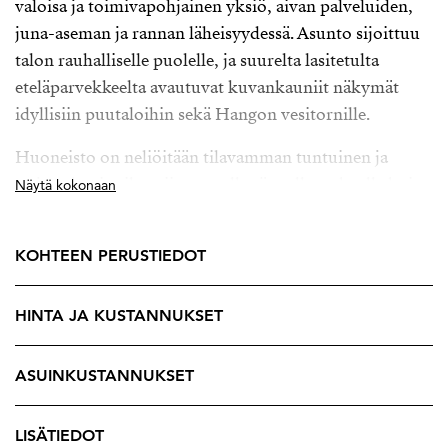
valoisa ja toimivapohjainen yksiö, aivan palveluiden,
juna-aseman ja rannan läheisyydessä. Asunto sijoittuu
talon rauhalliselle puolelle, ja suurelta lasitetulta
eteläparvekkeelta avautuvat kuvankauniit näkymät
idyllisiin puutaloihin sekä Hangon vesitornille.
Huoneisto on neliöitään tilavamman tuntuinen ja
tarjoaa hyvin tilaa niin suurelle sängylle, sohvalle kuin
Näytä kokonaan
ruokapöydällekin. Vaalea ja käytännöllinen keittiö
yhdistyy luontevasti oleskelutilaan, ja tilava
KOHTEEN PERUSTIEDOT
kylpyhuone lisää asumismukavuutta.
Lattiasta kattoon ulottuva ikkuna sekä suuri lasitettu
HINTA JA KUSTANNUKSET
parveke tuovat asuntoon runsaasti luonnonvaloa ja
toimivat ylimääräisenä tilana asunnolle suuren osan
ASUINKUSTANNUKSET
vuodesta. Taloyhtiössä on energiatehokas maalämpö, ja
asunnon kauttaaltaan vesikiertoinen lattialämmitys
LISÄTIEDOT
tekee asumisesta erityisen miellyttävää ympäri vuoden.