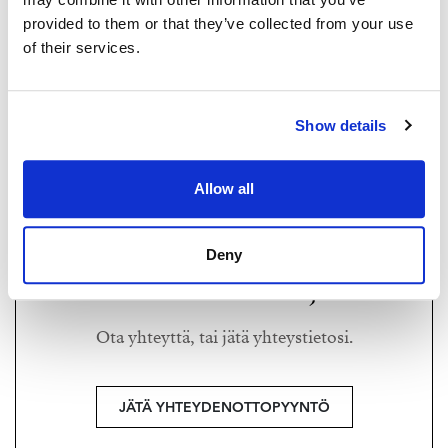
provided to them or that they’ve collected from your use
of their services.
SOFIA NIKAMO
sofia@strand.es
Show details
+358 44 3312 154
Strand Properties,
Allow all
Ylempi kiinteistönvälittäjä YKV, LKV, KTM
Deny
Haluatko lisätietoja?
Ota yhteyttä, tai jätä yhteystietosi.
JÄTÄ YHTEYDENOTTOPYYNTÖ