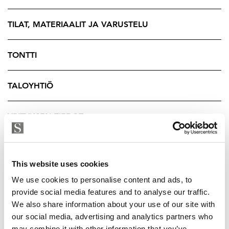
Tämä koti tarjoaa täydellisen yhdistelmän keskeistä
TILAT, MATERIAALIT JA VARUSTELU
sijaintia, rauhallista tunnelmaa ja laadukasta asumista -
erinomainen vaihtoehto niin omaksi kodiksi, vapaa-
TONTTI
ajan asunnoksi kuin sijoitukseenkin.
Lisätiedot ja esittelyt
TALOYHTIÖ
YKV LKV Sofia Nikamo 044 33 121 54 / sofia@strand.fi
YRITYKSEN TIEDOT
Jag betjänar även på svenska!
This website uses cookies
We use cookies to personalise content and ads, to
provide social media features and to analyse our traffic.
We also share information about your use of our site with
our social media, advertising and analytics partners who
may combine it with other information that you’ve