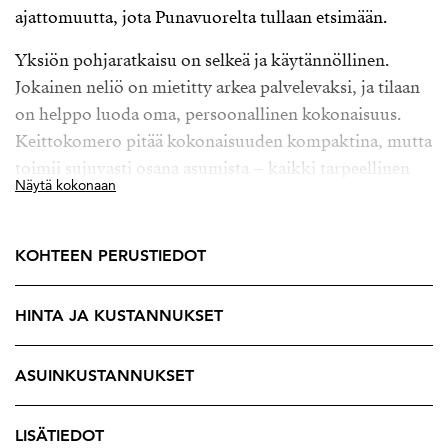
ajattomuutta, jota Punavuorelta tullaan etsimään.
Yksiön pohjaratkaisu on selkeä ja käytännöllinen.
Jokainen neliö on mietitty arkea palvelevaksi, ja tilaan
on helppo luoda oma, persoonallinen kokonaisuus.
Keittokomero pitää kokonaisuuden kompaktina, mutta
toimii sujuvasti osana asumista – kaikki tarpeellinen
Näytä kokonaan
on käden ulottuvilla.
Valo tulvii sisään ikkunoista ja tekee tilasta yllättävän
KOHTEEN PERUSTIEDOT
avaran ja kutsuvan. Tässä kodissa on lämmin,
rauhoittava tunnelma – paikka, johon on helppo tulla
HINTA JA KUSTANNUKSET
ja jossa on hyvä olla.
Ja mikä parasta – asunto on heti vapaa. Muutto uuteen
ASUINKUSTANNUKSET
elämänvaiheeseen voi alkaa ilman odottelua.
Punavuori tarjoaa ympärilleen elämää ja elämyksiä:
LISÄTIEDOT
kahvilat, ravintolat, putiikit ja meren läheisyys tekevät