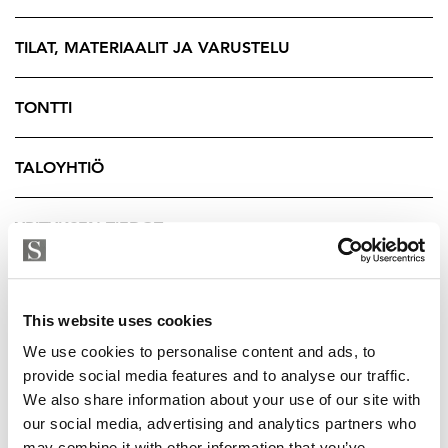
arjesta sujuvaa ja inspiroivaa. Tässä kodissa et
ainoastaan asu – olet osa kaupungin sykettä.
TILAT, MATERIAALIT JA VARUSTELU
Tämä koti sopii sinulle, joka arvostat tunnelmaa,
TONTTI
sijaintia ja helppoa kaupunkiasumista.
TALOYHTIÖ
YRITYKSEN TIEDOT
This website uses cookies
We use cookies to personalise content and ads, to
provide social media features and to analyse our traffic.
We also share information about your use of our site with
our social media, advertising and analytics partners who
may combine it with other information that you’ve