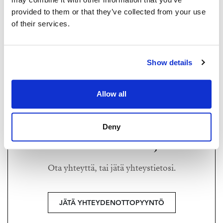
provided to them or that they’ve collected from your use
of their services.
MAARIT RITARI
maarit@strand.fi
Show details
+358 40 589 7299
Strand Properties Brand Partner,
Allow all
Ylempi kiinteistönvälittäjä YKV, LKV, MJD
Maarit Ritari LKV | 3021022-8
Deny
Haluatko lisätietoja?
Ota yhteyttä, tai jätä yhteystietosi.
JÄTÄ YHTEYDENOTTOPYYNTÖ