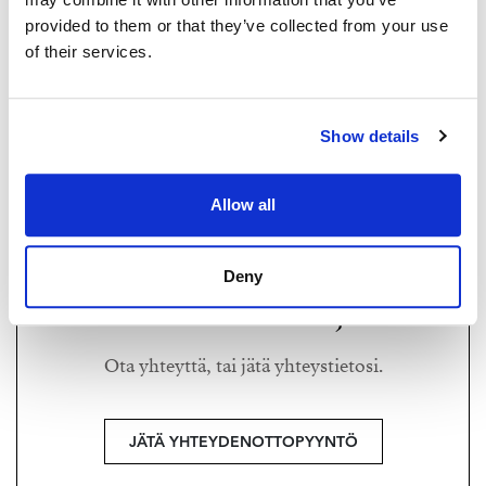
provided to them or that they’ve collected from your use
of their services.
PEPPI MARTAS
peppi@strand.fi
Show details
+358 40 867 8166
Strand Properties,
Allow all
Asuntomyyjä, KTK
Deny
Haluatko lisätietoja?
Ota yhteyttä, tai jätä yhteystietosi.
JÄTÄ YHTEYDENOTTOPYYNTÖ