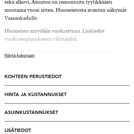
sekä alkovi. Asuntoa on remontoitu tyylikkäästi
muutama vuosi sitten. Huoneistosta avautuu näkymät
Vaasankadulle.
Huoneisto myydään vuokrattuna. Lisätiedot
vuokrasopimuksesta välittäjältä.
Kaikki Kallion kattavat palvelut aivan asunnon
Näytä kokonaan
läheisyydessä. Hyvin hoidettu hissillinen taloyhtiö.
Esittelyt ja lisätiedot:
KOHTEEN PERUSTIEDOT
Peppi Martas
Strand Properties Oy
HINTA JA KUSTANNUKSET
040 867 8166
peppi@strand.fi
ASUINKUSTANNUKSET
LISÄTIEDOT