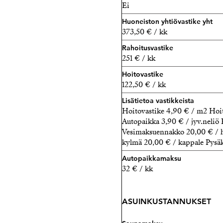
Ei
Huoneiston yhtiövastike yht
373,50 € / kk
Rahoitusvastike
251 € / kk
Hoitovastike
122,50 € / kk
Lisätietoa vastikkeista
Hoitovastike 4,90 € / m2 Hoit
Autopaikka 3,90 € / jyv.neliö 
Vesimaksuennakko 20,00 € / h
kylmä 20,00 € / kappale Pysäk
Autopaikkamaksu
32 € / kk
ASUINKUSTANNUKSET