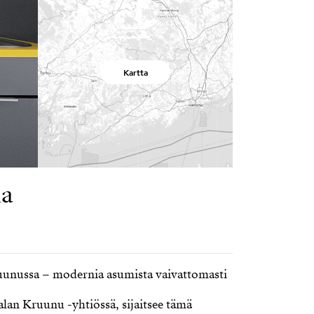
Kartta
la
uunussa – modernia asumista vaivattomasti
alan Kruunu -yhtiössä, sijaitsee tämä