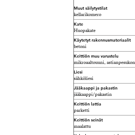
Muut säilytystilat
kellarikomero
Kate
Huopakate
Käytetyt rakennusmateriaalit
betoni
Keittiön muu varustelu
mikroaaltouuni, astianpesukon
Liesi
sähköliesi
Jääkaappi ja pakastin
jääkaappi/pakastin
Keittiön lattia
parketti
Keittiön seinät
maalattu