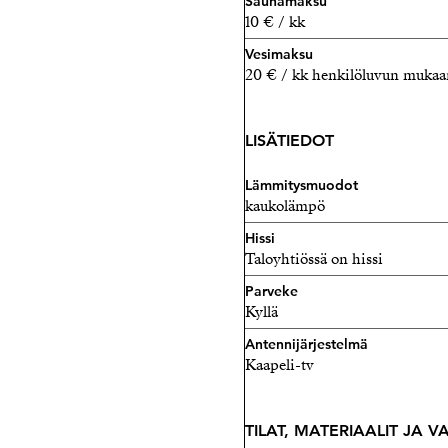
Saunamaksu
10 € / kk
Vesimaksu
20 € / kk henkilöluvun mukaa
LISÄTIEDOT
Lämmitysmuodot
kaukolämpö
Hissi
Taloyhtiössä on hissi
Parveke
Kyllä
Antennijärjestelmä
Kaapeli-tv
TILAT, MATERIAALIT JA 