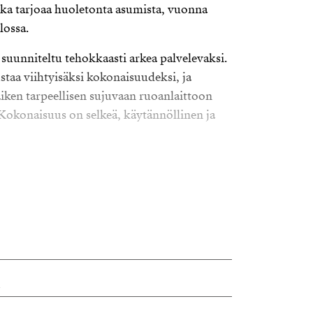
oka tarjoaa huoletonta asumista, vuonna
lossa.
uunniteltu tehokkaasti arkea palvelevaksi.
staa viihtyisäksi kokonaisuudeksi, ja
aiken tarpeellisen sujuvaan ruoanlaittoon
 Kokonaisuus on selkeä, käytännöllinen ja
miseen vaivattomuutta – ei suuria
 ja hissi lisää arjen mukavuutta. Sijainti
ulkuyhteydet sekä sujuvan arjen
alinta niin sijoittajalle kuin ensiasunnon
tavuus, moderni ilme ja toimiva
varman ja järkevän valinnan.