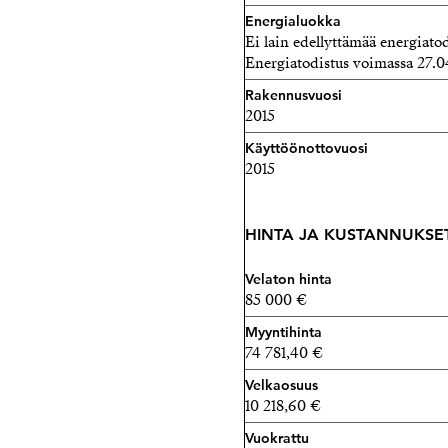
Energialuokka
Ei lain edellyttämää energiatod
Energiatodistus voimassa 27.0
Rakennusvuosi
2015
Käyttöönottovuosi
2015
HINTA JA KUSTANNUKSE
Velaton hinta
85 000 €
Myyntihinta
74 781,40 €
Velkaosuus
10 218,60 €
Vuokrattu