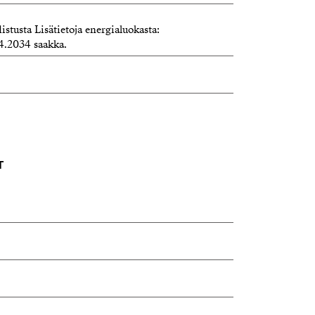
istusta Lisätietoja energialuokasta:
4.2034 saakka.
T