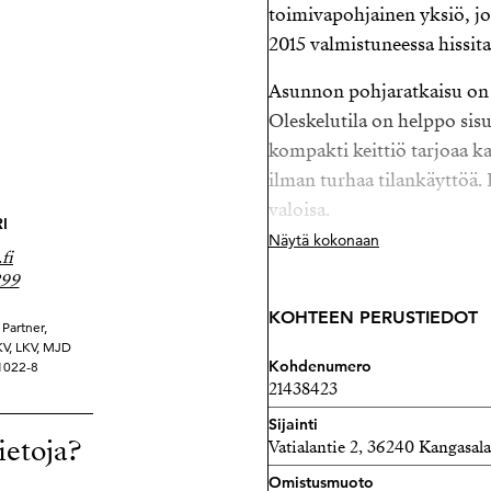
toimivapohjainen yksiö, j
2015 valmistuneessa hissita
Asunnon pohjaratkaisu on s
Oleskelutila on helppo sisu
kompakti keittiö tarjoaa k
ilman turhaa tilankäyttöä.
valoisa.
I
Näytä kokonaan
Moderni taloyhtiö tuo asu
fi
299
remonttihuolia näköpiirissä,
Vatialassa tarjoaa hyvät k
KOHTEEN PERUSTIEDOT
Partner,
palveluineen.
YKV, LKV, MJD
Kohdenumero
21022-8
21438423
Tämä koti on erinomainen v
ostajalle – helppo vuokrat
Sijainti
ietoja?
Vatialantie 2, 36240 Kangasala
kokonaisuus tekevät siitä 
Omistusmuoto