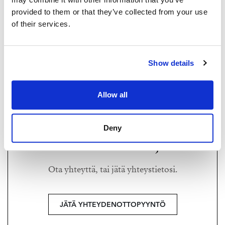
provided to them or that they’ve collected from your use
Kaikki Tehtaanpihan Runarin myynnissä olevat
of their services.
asunnot:
https://fi.strandproperties.com/verkatehdas/
ASTA LUMENTO
asta@strand.fi
Lisätiedot ja myynti:
Show details
+358 45 229 3492
Asta Lumento
asta@strand.fi | 0452293492
Strand Properties Brand Partner
Allow all
Asta Lumento LKV Oy | 3465430-1
Deny
Haluatko lisätietoja?
Ota yhteyttä, tai jätä yhteystietosi.
JÄTÄ YHTEYDENOTTOPYYNTÖ