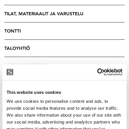
Alue sykkii urbaania elämää ja kehittyvää
kaupunkikuvaa. Täällä asut vain kävelymatkan päässä
TILAT, MATERIAALIT JA VARUSTELU
korkeakouluista, TYKSistä ja Turun keskustan
kattavista palveluista. Idyllinen Aurajokiranta
TONTTI
kulttuuri- ja ravintolatarjontoineen ja elämää sykkivä
Kauppatori ovat myös vain muutaman minuutin
TALOYHTIÖ
päässä.
Liikuitpa sitten julkisilla tai omalla autolla, toimivat
YRITYKSEN TIEDOT
liikenneyhteydet sekä sijainti lähellä linja-auto- ja
rautatieasemaa sujuvoittavat arkea. Omalle autolle on
mahdollisuus ostaa tai vuokrata autopaikka
This website uses cookies
lämpimästä autohallista.
We use cookies to personalise content and ads, to
Tehtaanpihan Runar on täydellinen valinta
provide social media features and to analyse our traffic.
We also share information about your use of our site with
opiskelijalle, sijoitukseen tai ensiasunnoksi -
our social media, advertising and analytics partners who
Lämpimästi tervetuloa tutustumaan!
may combine it with other information that you’ve