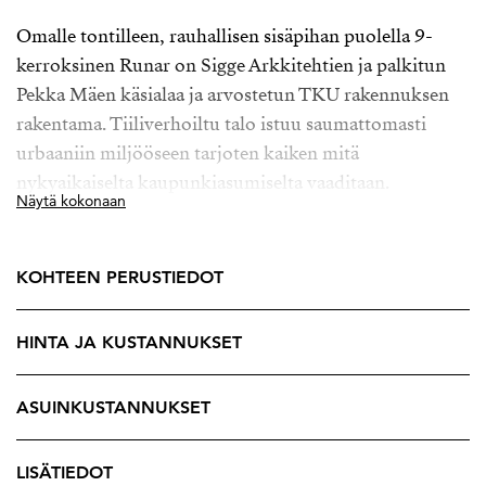
Omalle tontilleen, rauhallisen sisäpihan puolella 9-
kerroksinen Runar on Sigge Arkkitehtien ja palkitun
Pekka Mäen käsialaa ja arvostetun TKU rakennuksen
rakentama. Tiiliverhoiltu talo istuu saumattomasti
urbaaniin miljööseen tarjoten kaiken mitä
nykyaikaiselta kaupunkiasumiselta vaaditaan.
Näytä kokonaan
Runarin korkealaatuiset kaksiot ja yksiöt tarjoavat
täydellisen tukikohdan aktiivista elämää elävälle.
KOHTEEN PERUSTIEDOT
Asuntojen laadukkaat materiaalit, viilennys
kaukokylmällä sekä toimiva pohjaratkaisu huomioi
HINTA JA KUSTANNUKSET
arjen toiminnot. Moni arvostaa keittiön kestäviä
kivitasoja ja lähes lattiasta kattoon ulottuvia ikkunoita
tehden kodista valoisan. Suuri asunnon levyinen
ASUINKUSTANNUKSET
lasitettu parveke toimii kuin toisena olohuoneena
tuoden kotiin runsaasti lisäneliöitä.
LISÄTIEDOT