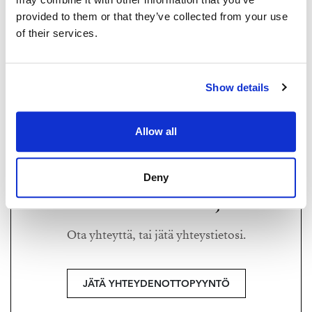
provided to them or that they’ve collected from your use
of their services.
TUOMAS KORHONEN
tuomas@strand.fi
Show details
+358 44 304 3313
Strand Properties,
Allow all
Asuntomyyjä
Deny
Haluatko lisätietoja?
Ota yhteyttä, tai jätä yhteystietosi.
JÄTÄ YHTEYDENOTTOPYYNTÖ