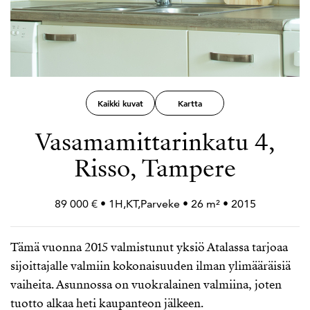
Kaikki kuvat
Kartta
Vasamamittarinkatu 4,
Risso, Tampere
89 000 € • 1H,KT,Parveke • 26 m² • 2015
Tämä vuonna 2015 valmistunut yksiö Atalassa tarjoaa
sijoittajalle valmiin kokonaisuuden ilman ylimääräisiä
vaiheita. Asunnossa on vuokralainen valmiina, joten
tuotto alkaa heti kaupanteon jälkeen.