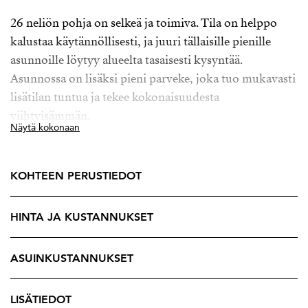
26 neliön pohja on selkeä ja toimiva. Tila on helppo
kalustaa käytännöllisesti, ja juuri tällaisille pienille
asunnoille löytyy alueelta tasaisesti kysyntää.
Asunnossa on lisäksi pieni parveke, joka tuo mukavasti
lisätilan tuntua ja tekee kokonaisuudesta
viihtyisämmän.
Näytä kokonaan
Taloyhtiö on uudehko, mikä tuo omistamiseen
huolettomuutta myös pidemmällä aikavälillä. Isoja
KOHTEEN PERUSTIEDOT
remontteja ei ole heti odottamassa, ja kokonaisuus
pysyy helposti hallittavana.
HINTA JA KUSTANNUKSET
Sijainti toimii arjessa hyvin. Koilliskeskuksen palvelut
ovat lähellä ja yhteydet eri puolille Tamperetta toimivat
ASUINKUSTANNUKSET
sujuvasti.
Asunto tarjoaa helpon vaihtoehdon niin ensimmäiseksi
LISÄTIEDOT