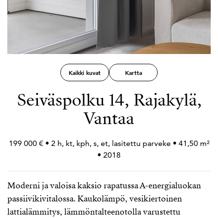
Kaikki kuvat
Kartta
Seiväspolku 14, Rajakylä,
Vantaa
199 000 € • 2 h, kt, kph, s, et, lasitettu parveke • 41,50 m²
• 2018
Moderni ja valoisa kaksio rapatussa A-energialuokan
passiivikivitalossa. Kaukolämpö, vesikiertoinen
lattialämmitys, lämmöntalteenotolla varustettu