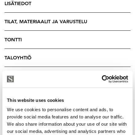
LISÄTIEDOT
Kiinteistönvälittäjä, LKV, LVV
050 913 1292
TILAT, MATERIAALIT JA VARUSTELU
osku@strand.fi
TONTTI
TALOYHTIÖ
YRITYKSEN TIEDOT
This website uses cookies
We use cookies to personalise content and ads, to
provide social media features and to analyse our traffic.
We also share information about your use of our site with
our social media, advertising and analytics partners who