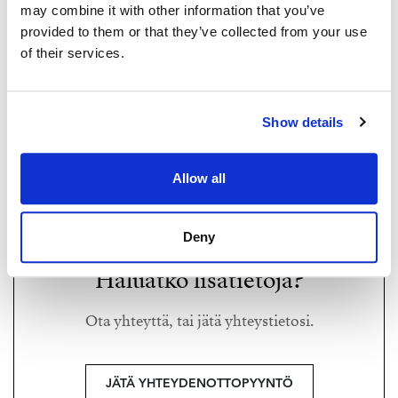
may combine it with other information that you’ve
provided to them or that they’ve collected from your use
of their services.
OSKU RAUTIAINEN
Show details
osku@strand.fi
+358 50 913 1292
Allow all
Strand Properties,
Kiinteistönvälittäjä LKV, LVV
Deny
Haluatko lisätietoja?
Ota yhteyttä, tai jätä yhteystietosi.
JÄTÄ YHTEYDENOTTOPYYNTÖ