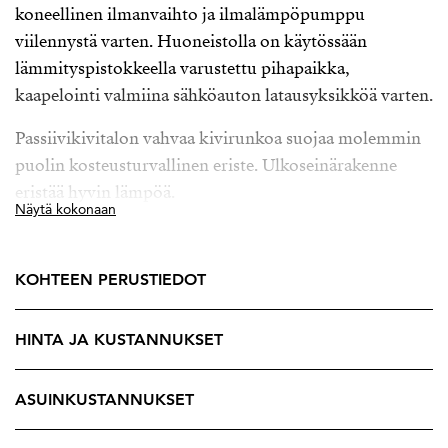
koneellinen ilmanvaihto ja ilmalämpöpumppu
viilennystä varten. Huoneistolla on käytössään
lämmityspistokkeella varustettu pihapaikka,
kaapelointi valmiina sähköauton latausyksikköä varten.
Passiivikivitalon vahvaa kivirunkoa suojaa molemmin
puolin kosteusturvallinen eriste. Ulkoseinärakenne
eristää hyvin lämpöä.
Näytä kokonaan
Liukuovi-ikkunat tuovat runsaasti valoa
olohuoneeseen ja tilava suojaisa lasitettu parveke toimii
KOHTEEN PERUSTIEDOT
kätevästi olohuoneen jatkeena. Tunnelmallinen oma
sauna ja tilava kylpyhuone sekä runsaasti säilytystilaa.
HINTA JA KUSTANNUKSET
Tervetuloa tutustumaan!
ASUINKUSTANNUKSET
Myynti ja esittelyt
Osku Rautiainen