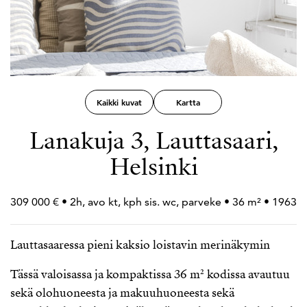
Kaikki kuvat
Kartta
Lanakuja 3, Lauttasaari,
Helsinki
309 000 € • 2h, avo kt, kph sis. wc, parveke • 36 m² • 1963
Lauttasaaressa pieni kaksio loistavin merinäkymin
Tässä valoisassa ja kompaktissa 36 m² kodissa avautuu
sekä olohuoneesta ja makuuhuoneesta sekä