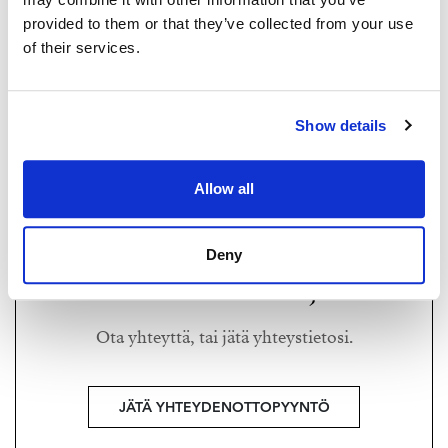
provided to them or that they’ve collected from your use
of their services.
RISTO URSIN
risto@strand.fi
Show details
+358 50 328 6950
Ylempi kiinteistönvälittäjä YKV, LKV, RAKI™,
Allow all
kaupanvahvistaja, SKVL Laatuauktorisoitu
Deny
Haluatko lisätietoja?
Ota yhteyttä, tai jätä yhteystietosi.
JÄTÄ YHTEYDENOTTOPYYNTÖ