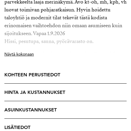
parvekkeelta laaja merinäkymä. Avo kt-oh, mh, kph, vh
luovat toimivan pohjaratkaisun. Hyvin hoidettu
taloyhtiö ja modernit tilat tekevät tästä kodista
erinomaisen vaihtoehdon niin omaan asumiseen kuin
sijoitukseen. Vapaa 1.9.2026
Hissi, pesutupa, sauna, pyörävarasto on.
Esittelyt vain sopimuksen mukaan: risto@strand.fi
Näytä kokonaan
Risto Ursin, LKV, YKV, Rakennuttaja- ja
kiinteistöasiamies.
KOHTEEN PERUSTIEDOT
Strand Properties
HINTA JA KUSTANNUKSET
ASUINKUSTANNUKSET
LISÄTIEDOT